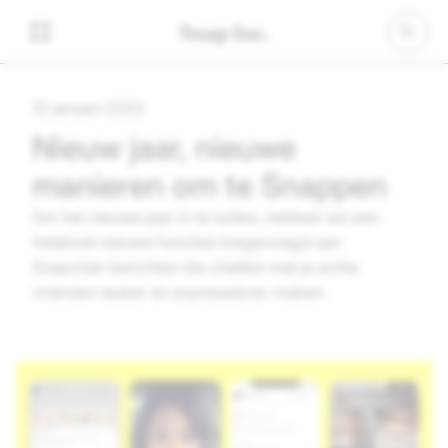
12 januari 2022
Nieuw jaar, nieuwe
manieren om te Snappen
Om het nieuwe jaar in te luiden, hebben we een
heleboel nieuwe functies toegevoegd aan
Snapchat-berichten die chatten met je echte
vrienden leuker en expressiever maken.