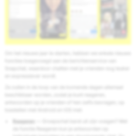
Om het nieuwe jaar te starten, hebben we enkele nieuwe
functies toegevoegd aan de berichtenservice van
Snapchat, waardoor chatten met je vrienden nog leuker
en expressiever wordt.
Ze zullen in de loop van de komende dagen allemaal
beschikbaar worden, zodat je kunt reageren,
antwoorden op je vrienden of hen zelfs bevragen, op
toestellen met Android
en
iOS met:
Reageren
— Groepschat barst uit zijn voegen? Met
de functie Reageren kun je antwoorden op