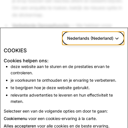
je erop toezien dat reacties attent en beleefd blijven.
Om een enquête te maken, bekijk de nieuwe optie in
de stickermap.
Verbeterde Oproepfunctie
— We hebben onze
video- en audio-oproepfunctie in een nieuw kleedje
Nederlands (Nederland)
gestoken, zodat live gesprekken nog leuker worden.
Het is nu gemakkelijker dan ooit om Lenzen toe te
COOKIES
voegen en te bekijken wie een groepsoproep heeft
Cookies helpen ons:
beantwoord voordat jij erbij komt. Bovendien zijn er
deze website aan te sturen en de prestaties ervan te
vele manieren om jezelf uit te drukken, door de
controleren.
miljoenen Lenzen die compatibel zijn met video-
je voorkeuren te onthouden en je ervaring te verbeteren.
oproepen en waaruit je kunt kiezen.
te begrijpen hoe je deze website gebruikt.
Happy Snapping!
relevante advertenties te leveren en hun effectiviteit te
meten.
Terug naar Nieuws
Selecteer een van de volgende opties om door te gaan:
Cookiemenu
voor een cookies-ervaring à la carte.
Alles accepteren
voor alle cookies en de beste ervaring.