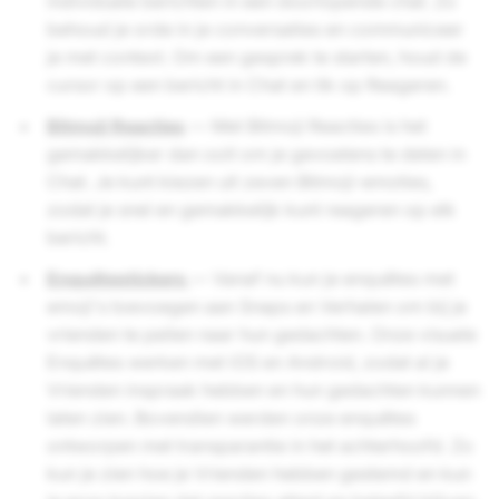
individuele berichten in een doorlopende chat. Zo
behoud je orde in je conversaties en communiceer
je met context. Om een gesprek te starten, houd de
cursor op een bericht in Chat en tik op Reageren.
Bitmoji Reacties
— Met Bitmoji Reacties is het
gemakkelijker dan ooit om je gevoelens te delen in
Chat. Je kunt kiezen uit zeven Bitmoji-emoties,
zodat je snel en gemakkelijk kunt reageren op elk
bericht.
Enquêtestickers
— Vanaf nu kun je enquêtes met
emoji's toevoegen aan Snaps en Verhalen om bij je
vrienden te peilen naar hun gedachten. Onze visuele
Enquêtes werken met iOS en Android, zodat al je
Vrienden inspraak hebben en hun gedachten kunnen
laten zien. Bovendien werden onze enquêtes
ontworpen met transparantie in het achterhoofd. Zo
kun je zien hoe je Vrienden hebben gestemd en kun