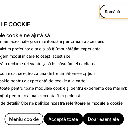
Română
LE COOKIE
e cookie ne ajută să:
ntăm acest site și să monitorizăm performanța acestuia.
intim preferințele tale și să îți îmbunătățim experiența.
egem modul în care folosești acest site.
zăm reclame relevante și să le măsurăm eficacitatea.
continua, selectează una dintre următoarele opțiuni:
ookie
pentru o experiență de cookie a la carte.
toate
pentru toate modulele cookie și pentru experiența cea mai îmb
nțial
pentru cea mai elementară experiență.
noul an, am adăugat o mulțime de funcții noi mesageriei Snap
 de detalii? Citește
politica noastră referitoare la modulele cookie
le cu prietenii tăi adevărați să fie mai distractive și mai expre
r fi disponibile în zilele următoare, așa că vei putea răspund
Meniu cookie
Acceptă toate
Doar esențiale
prietenii de pe Android
și
iOS cu: