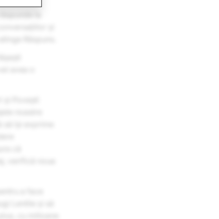
 răspunde la
onversațiilor și
 atinge Răspuns.
tășești
vei avea o
 și Povești
ajele noastre
ă să își exprime
dere
ura că
j, verifică noua
pentru a face
gi Lentile și să
 plus, cu milioane