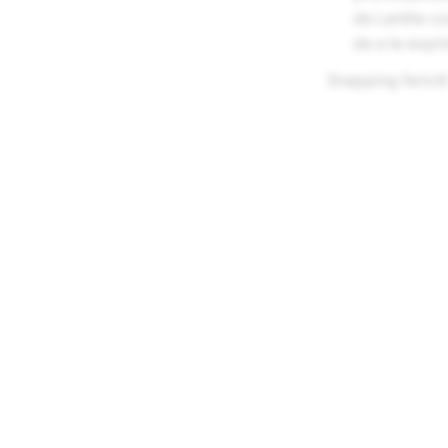
de Lentile co
de a te expr
Snapping fericit