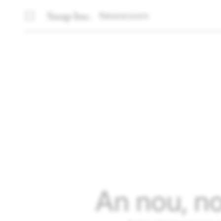
Newsroom
An nou, no