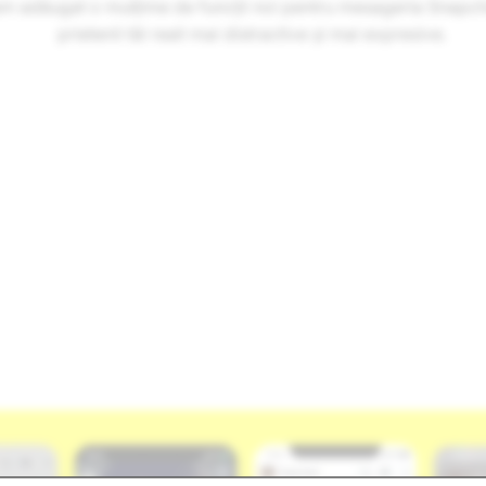
am adăugat o mulțime de funcții noi pentru mesageria Snapcha
prietenii tăi reali mai distractive și mai expresive.