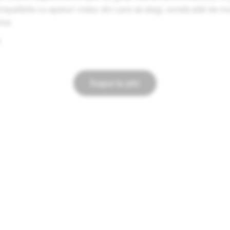
mpatibile cu apeluri video din care să alegi, există atât de mu
ima.
!
Înapoi la știri