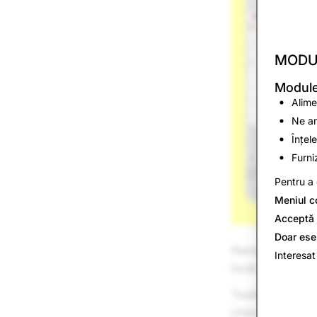
MODU
Modulel
Alime
Ne am
Înțel
Furni
Pentru a 
Meniul c
Acceptă 
Doar ese
Pentru a începe 
Interesat
încât conversații
Toate acestea vo
chiar chestiona 