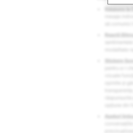
Răspuns la 
mesaje indivi
să comunici î
Reacții Bitm
sentimentele 
modalitate ra
Stickere So
pentru a-i ch
vizuale funcț
opiniile și g
transparența,
răspunsurile
opțiune din f
Apeluri îmbu
conversațiile
previzualizez