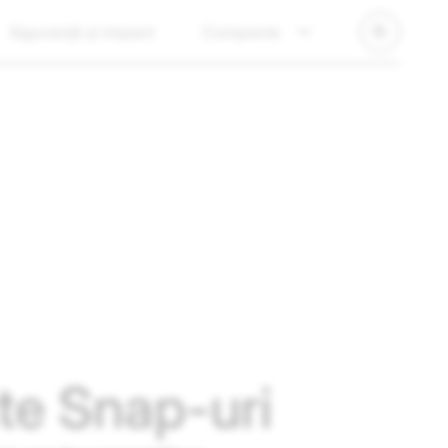
Siguranță și impact
Companie
ite Snap-uri