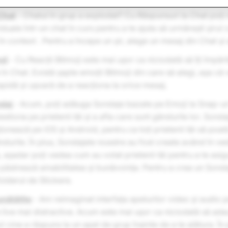
Chat
- Chatul în grup a explodat? Cu Răspunsuri la Chat poți
duale într-un chat în curs pentru a te ajuta să urmărești șirul c
n context . Pentru a începe un șir, alege un mesaj din Chat și
oji
- Cu Reacții Bitmoji este mai ușor ca niciodată să îți împăr
în Chat. Există șapte emoții Bitmoji din care să alegi, așa că 
pidă și ușoară de a reacționa la orice mesaj.
ndaj
- Acum, poți adăuga Sondaje bazate pe Emoji la Snap-uri
estiona pe prietenii tăi și a afla care sunt gândurile lor. Sond
ionează pe iOS și Android, pentru ca toți prietenii tăi să poat
ândurile. În plus, Sondajele noastre au fost create având în ve
 așadar poți vedea cum au votat prietenii tăi pentru a te asig
 păstrează amabilitatea și bunăvoința. Pentru a crea un Sonda
olderul de Stickere.
nătățite
- Am reimaginat interfața apelurilor video și audio 
 live mai distractive. Acum este mai ușor ca niciodată să adau
i cine a răspuns la un apel de grup înainte de a te alătura. În