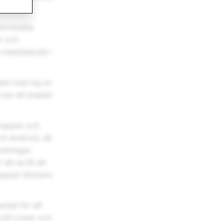
ividuella
r och
t meddelande i
ela med sig av
u har ett snabbt
Snappar och
och Android, så
östningar
t se till att
mappen Stickers
mtal för att
till Linser och