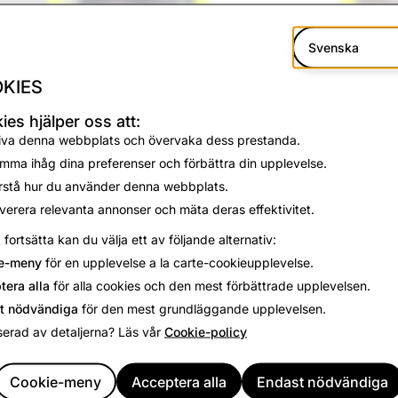
Svenska
KIES
ies hjälper oss att:
iva denna webbplats och övervaka dess prestanda.
mma ihåg dina preferenser och förbättra din upplevelse.
rstå hur du använder denna webbplats.
verera relevanta annonser och mäta deras effektivitet.
t fortsätta kan du välja ett av följande alternativ:
e-meny
för en upplevelse a la carte-cookieupplevelse.
tera alla
för alla cookies och den mest förbättrade upplevelsen.
t nödvändiga
för den mest grundläggande upplevelsen.
ång det nya året har vi lagt till ett antal nya funktioner för att
serad av detaljerna? Läs vår
Cookie-policy
napchat som gör det roligare och mer uttrycksfullt att chatt
Cookie-meny
Acceptera alla
Endast nödvändiga
li tillgängliga under de kommande dagarna, så att du komme