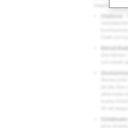
reagera samt ti
Chattsvar
- 
meddelanden 
kommunicera 
Chatt och tr
Bitmoji Reak
sina känslor 
och enkelt s
Omröstning
Stories koll
att alla din
utformade med
svaren förbl
för att skap
Förbättrade
göra direktko