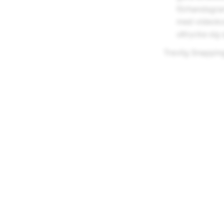
förhandsgran
med videokom
uttrycka sig 
Trevlig Snappin