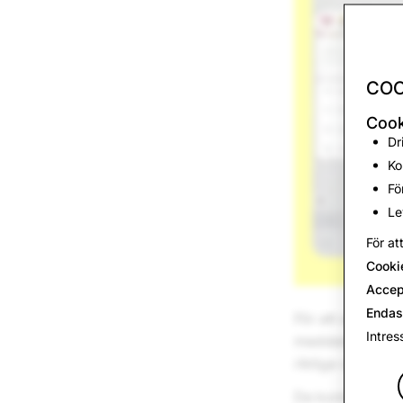
COO
Cook
Dr
Ko
Fö
Le
För at
Cooki
Accep
Endas
För att sparka ig
Intres
meddelanden i S
riktiga vänner.
De kommer att b