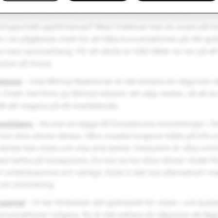
ll och med leta vänner på både Android
och
iOS med:
Gruppchatt uppförstorad? Med Chattsvar kan du svara på ind
i en pågående chatt för att hålla konversationen på rätt spå
med sammanhang. För att starta en tråd håller du ner på et
ycker på Svara.
tioner
- med Bitmoji Reaktioner är det enklare än någonsin d
i Chatt. Det finns sju Bitmoji-känslor att välja mellan, så att d
ätt att reagera på ett meddelande.
sstickers
- Nu kan du lägga till Emojidrivna omröstningar i 
a hur dina vänner tänker. Våra visuella fungerar både på iOS 
a vänner kan rösta och visa sina tankar. Dessutom är våra omr
 tanke på transparens. Du kan se hur dina vänner röstat för at
ir omtänksamma och vänliga. Kolla in det nya alternativet i 
a en omröstning.
 samtal
- Vi har förändrat vårt gränssnitt för video- och ljudsa
nversationer roligare. Nu är det enklare än någonsin att lägg 