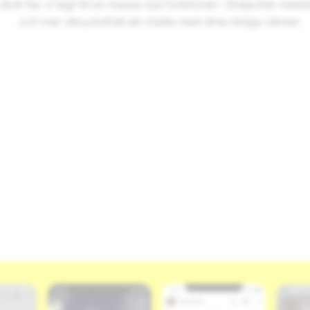
a året har vi lagt till en massa nya funktioner i Snapchat-me
och mer uttrycksfullt att chatta med dina riktiga vänner.