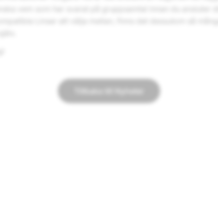
ska vem som har svarat på gruppsamtal innan du ansluter d
patibla Linser att välja mellan, finns det dessutom så många
själv.
g!
Tillbaka till Nyheter