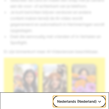
Selecteer de Lens en maakt een Snap met je camera
aan de voor- of achterkant van je telefoon.
Je kunt berichten blijven versturen en andere
content maken terwijl de AI-video wordt
gegenereerd en automatisch in Herinneringen wordt
opgeslagen.
Deel die eenvoudig met vrienden of in Verhalen en
Spotlight.
Er zijn binnenkort meer AI-Videolenzen beschikbaar.
Nederlands (Nederland)