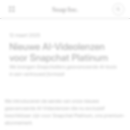
12 maart 2025
Nieuwe AI-Videolenzen
voor Snapchat Platinum
We brengen Snapchatters geavanceerde AI-tools
in een vertrouwd formaat
We introduceren de eerste van onze nieuwe
geavanceerde AI-Videolenzen die nu exclusief
beschikbaar zijn voor Snapchat Platinum, ons premium-
abonnement.