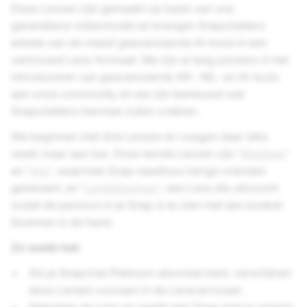
Deze Lenzen zijn gemaakt op basis van ons
generatieve videomodel en brengen Snapchatters
enkele van de meest geavanceerde AI-tools in een
vertrouwd Lens-formaat. We zijn al lang pioniers in het
introduceren van geavanceerde AR-, ML- en AI-tools
aan onze community en we zijn benieuwd wat
Snapchatters hiermee zullen creëren.
We beginnen met drie Lenzen en voegen daar elke
week maar aan toe. Onze eerste Lenzen zijn '
Wasbeer
'
en '
Vos
', waarmee Snap naadloos harige vrienden
genereert, en '
Lentebloemen
', een Lens die uitzoomt
zodat de persoon in je Snap is te zien met een boeket
bloemen in de hand.
Zo werkt het:
Als je Snapchat Platinum-abonnee bent, verschijnen
deze Lensen vooraan in de Lenscarrousel.