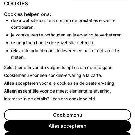
COOKIES
Cookies helpen ons:
deze website aan te sturen en de prestaties ervan te
Terug naar Nieuws
controleren.
je voorkeuren te onthouden en je ervaring te verbeteren.
te begrijpen hoe je deze website gebruikt.
Neem contact met ons op
relevante advertenties te leveren en hun effectiviteit te
Stuur een e-mail naar
press@snap.com
voor
meten.
persverzoeken.
Selecteer een van de volgende opties om door te gaan:
Bezoek onze
Support Site
voor alle andere vragen.
Cookiemenu
voor een cookies-ervaring à la carte.
Alles accepteren
voor alle cookies en de beste ervaring.
Alleen essentiële
voor de meest elementaire ervaring.
Interesse in de details? Lees ons
cookiebeleid
Cookiemenu
Alles accepteren