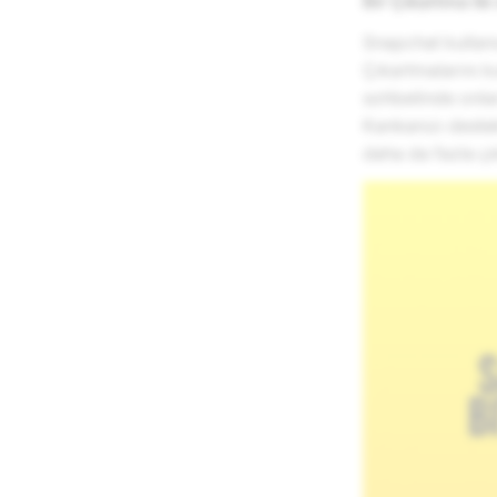
Bir Çıkartma ile
Snapchat kullanı
Çıkartmalarını k
sohbetinde onla
Kankanızı destek
daha da fazla ç