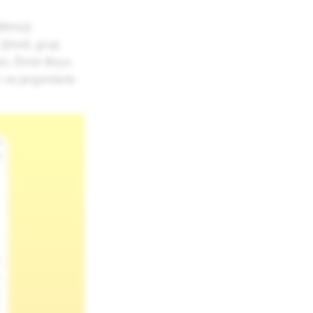
Bitmoji
. Şimdi, grup
den, Ömür Boyu
 ve jargonlarla