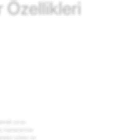
Özellikleri
alamak ve en
gün, kameramıza
ratıcı yolları ve