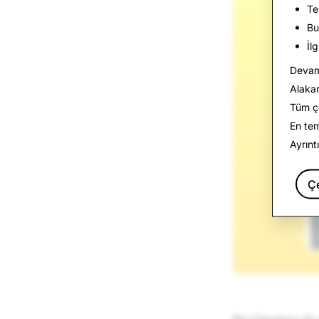
Te
Bu
İl
Devam 
Alakar
Tüm çe
En te
Ayrınt
Ç