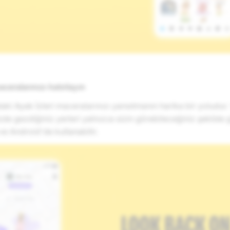
aceralarınızı hatırlayın
aki Ayak İzleri maceralarınızı yansıtmanın harika bir yoludur.
zde gezdiğiniz yerleri yalnızca sizin görebileceğiniz şekilde
 ve Android'de kullanabilir.