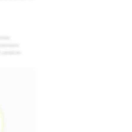
irler.
ulamasını
çalıştıran