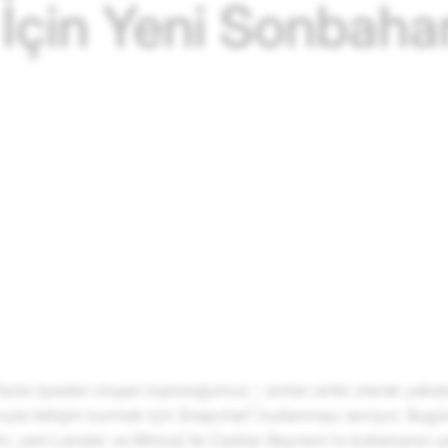
İçin Yeni Sonbahar 
azla üyeden oluşan topluluğumuz
anıları anlık olarak yak
1
ıyla iletişim kurmak için Snapchat'i kullanmayı seviyor. Bu
, yeni Lensler ve Bitmoji ile Cadılar Bayramı'nı kutlamanın ya