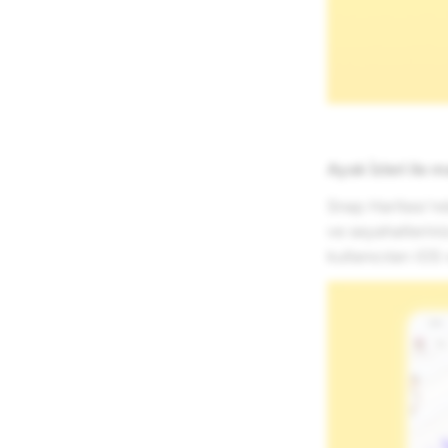
Ayak İzleri ile m
Snap Haritası'nd
ve seyahatlerini
kullanıcıları iOS