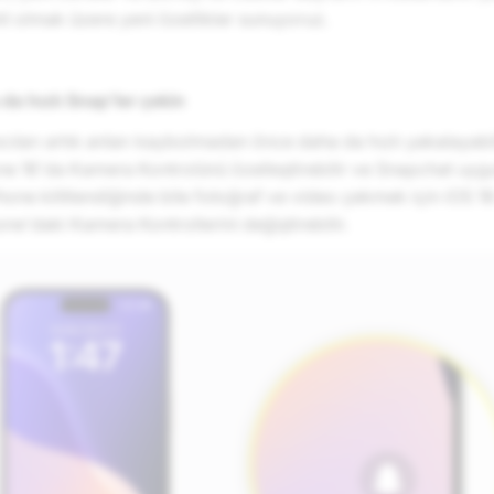
il olmak üzere yeni özellikler sunuyoruz.
da hızlı Snap'ler çekin
cıları artık anları kaybolmadan önce daha da hızlı yakalayabil
one 16'da Kamera Kontrolünü özelleştirebilir ve Snapchat uyg
one kilitlendiğinde bile fotoğraf ve video çekmek için iOS 18 
one'daki Kamera Kontrollerini değiştirebilir.