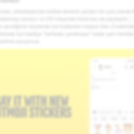
 söyleyin
cıları, arkadaşlarıyla sohbet etmenin yaratıcı bir yolu olarak 
ullanmayı seviyor ve 210 milyardan fazla kez de paylaşıldı
2
rı sevdiğinizi söylemek için kullanılan meşhur Gen-Z kalbin
lemek için basitçe "harikalar yaratmaya" kadar yeni trendler
ıkartma sunuyoruz.