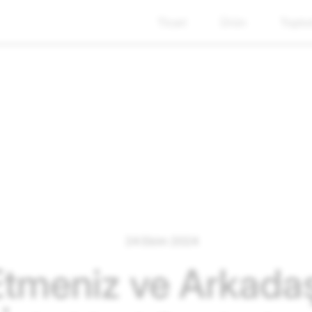
Ticari
Ürün
Toplu
24 Ekim 2024
Etmeniz ve Arkadaş