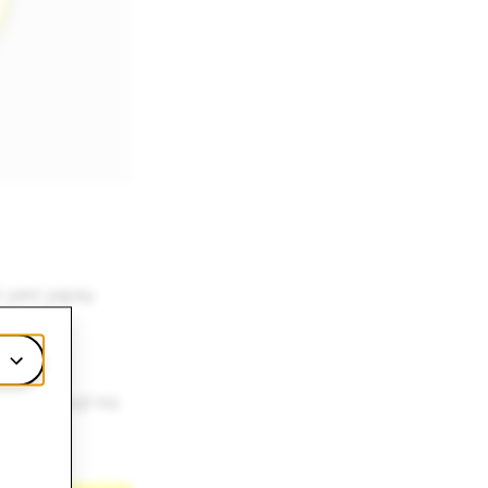
i yeni yapay
erle
Bitmoji'niz
rls
veya