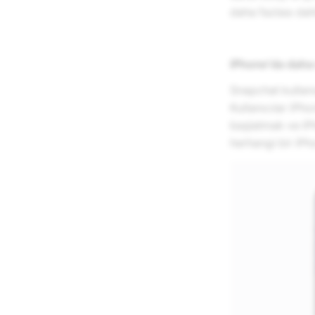
daha fazlası dah
iPhone'da daha 
Snapchat kullanı
Kullanıcılar iPh
başlatmak ve iPh
herhangi bir iPh