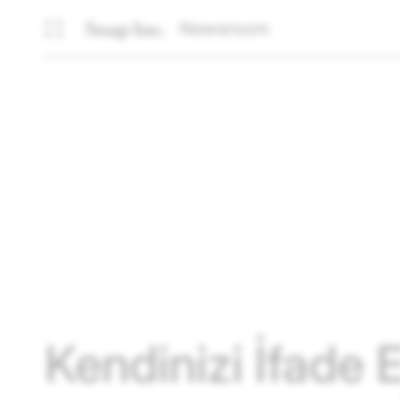
Newsroom
Kendinizi İfade 