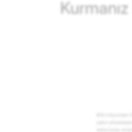
Kurmanız 
850 milyondan f
yakın arkadaşlar
daha kolay erişim