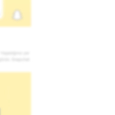
 Yaşadığınız yer
 görün. Snapchat