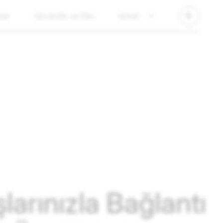
luk
Güvenlik ve Etki
Şirket
larınızla Bağlantı