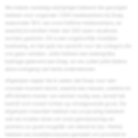
We maken vandaag wijzigingen bekend die gevolgen
hebben voor ongeveer 1.000 medewerkers bij Snap,
waaronder 16% van onze fulltime medewerkers, en
waarbij bovendien meer dan 300 open vacatures
worden gesloten. Dit is een ongelooflijk moeilijke
beslissing, en het spijt me oprecht voor de collega’s die
ons gaan verlaten. Jullie hebben een belangrijke
bijdrage geleverd aan Snap, en we zullen jullie tijdens
deze overgang van harte ondersteunen.
Afgelopen najaar liet ik weten dat Snap voor een
cruciaal moment stond, waarbij een nieuwe, snellere en
efficiëntere manier van werken nodig was, terwijl het
bedrijf zich moest richten op winstgevende groei. De
afgelopen maanden hebben we zorgvuldig bekeken
wat we moeten doen om onze gemeenschap en
partners zo goed mogelijk van dienst te zijn. Hierbij
hebben we moeilijke keuzes gemaakt om prioriteit te