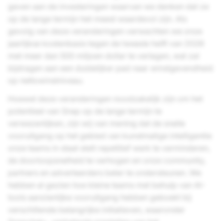
geven aan de investeringen waarvan we denken dat ze
op de lange termijn het meest waardevol zijn. Als
gevolg van deze veranderingen verwachten we onze
jaarlijkse kostenbasis tegen de tweede helft van 2026
met meer dan 500 miljoen dollar te verlagen, wat zal
bijdragen aan een duidelijker pad naar winstgevendheid
op nettowinstniveau.
Hoewel deze veranderingen noodzakelijk zijn om het
potentieel van Snap op de lange termijn te
verwezenlijken, zijn wij van mening dat de snelle
vooruitgang op het gebied van kunstmatige intelligentie
onze teams in staat stelt repetitief werk te verminderen,
de doorloopsnelheid te verhogen en onze community,
partners en adverteerders beter te ondersteunen. We
hebben al gezien hoe kleine teams met behulp van AI-
tools aanzienlijke vooruitgang hebben geboekt bij
verschillende belangrijke initiatieven, waaronder