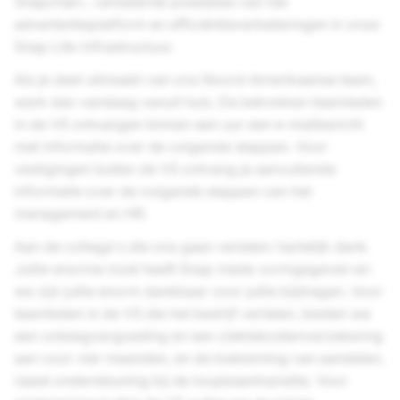
Snapchat+, verbeterde prestaties van het
advertentieplatform en efficiëntieverbeteringen in onze
Snap Lite-infrastructuur.
Als je deel uitmaakt van ons Noord-Amerikaanse team,
werk dan vandaag vanuit huis. De betrokken teamleden
in de VS ontvangen binnen een uur een e-mailbericht
met informatie over de volgende stappen. Voor
vestigingen buiten de VS ontvang je aanvullende
informatie over de volgende stappen van het
management en HR.
Aan de collega's die ons gaan verlaten: hartelijk dank.
Jullie enorme inzet heeft Snap mede vormgegeven en
we zijn jullie enorm dankbaar voor jullie bijdragen. Voor
teamleden in de VS die het bedrijf verlaten, bieden we
een ontslagvergoeding en een ziektekostenverzekering
aan voor vier maanden, en de toekenning van aandelen,
naast ondersteuning bij de loopbaantransitie. Voor