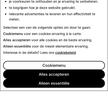
je voorkeuren te onthouden en je ervaring te verbeteren.
te begrijpen hoe je deze website gebruikt.
Neem contact met ons op
relevante advertenties te leveren en hun effectiviteit te
Stuur een e-mail naar
press@snap.com
voor
meten.
persverzoeken.
Selecteer een van de volgende opties om door te gaan:
Bezoek onze
Support Site
voor alle andere vragen.
Cookiemenu
voor een cookies-ervaring à la carte.
Alles accepteren
voor alle cookies en de beste ervaring.
Alleen essentiële
voor de meest elementaire ervaring.
Interesse in de details? Lees ons
cookiebeleid
Cookiemenu
Alles accepteren
Alleen essentiële
BEDRIJF
COMMUNITY
ADVERTEREN