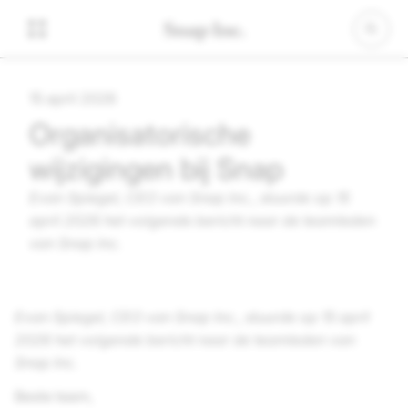
15 april 2026
Organisatorische
wijzigingen bij Snap
Evan Spiegel, CEO van
Snap Inc.
, stuurde op 15
april 2026 het volgende bericht naar de teamleden
van
Snap Inc.
Evan Spiegel, CEO van
Snap Inc.
, stuurde op 15 april
2026 het volgende bericht naar de teamleden van
Snap Inc.
Beste team,