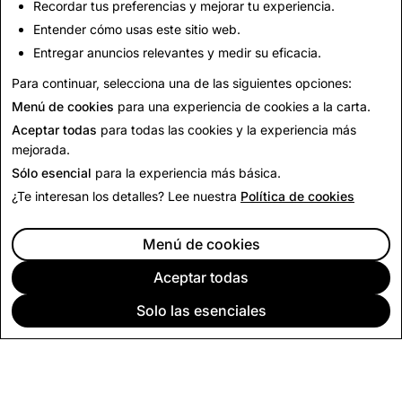
Recordar tus preferencias y mejorar tu experiencia.
Paralímpicos de París 2024, haz clic
aquí
.
Entender cómo usas este sitio web.
¡Que comiencen los Juegos!
Entregar anuncios relevantes y medir su eficacia.
Para continuar, selecciona una de las siguientes opciones:
Volver a Noticias
Menú de cookies
para una experiencia de cookies a la carta.
Aceptar todas
para todas las cookies y la experiencia más
mejorada.
Sólo esencial
para la experiencia más básica.
¿Te interesan los detalles? Lee nuestra
Política de cookies
Menú de cookies
Aceptar todas
Solo las esenciales
EMPRESA
COMUNIDAD
PUBLICIDAD