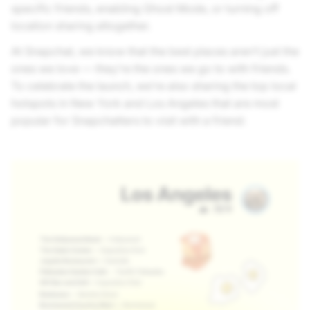
specific friends, enabling Ghost Mode, or turning off
location sharing altogether.
At Snapchat, we know that the best places aren’t just the
ones we love — they’re the ones we go to with friends.
To celebrate the launch, we’re also sharing the top local
hotspots in New York and Los Angeles that are most
popular for Snapchatters to visit with a friend: