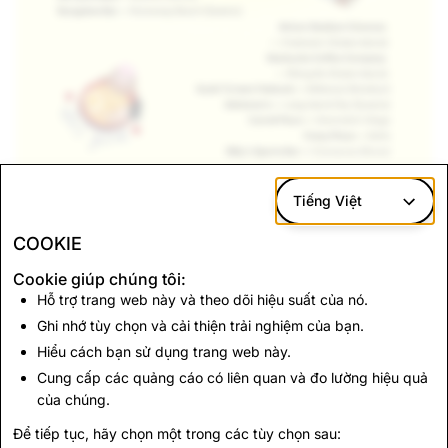
Tiếng Việt
COOKIE
Happy Snapping!
Cookie giúp chúng tôi:
Hỗ trợ trang web này và theo dõi hiệu suất của nó.
Quay lại Tin tức
Ghi nhớ tùy chọn và cải thiện trải nghiệm của bạn.
Hiểu cách bạn sử dụng trang web này.
Cung cấp các quảng cáo có liên quan và đo lường hiệu quả
Liên hệ
của chúng.
Đối với các yêu yêu cầu từ báo chí, vui lòng gửi email
Để tiếp tục, hãy chọn một trong các tùy chọn sau:
đến
press@snap.com
.