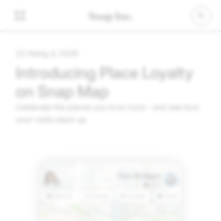
22 tháng 4, 2026
Introducing Place Loyalty
on Snap Map
Celebrate the places you love most – and see how
your visits stack up