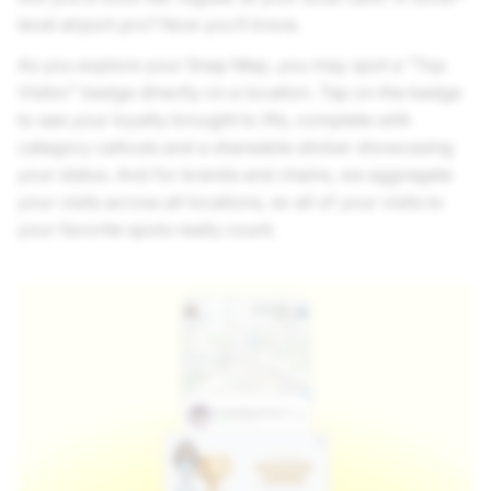
level airport pro? Now you’ll know.
As you explore your Snap Map, you may spot a "Top
Visitor" badge directly on a location. Tap on the badge
to see your loyalty brought to life, complete with
category callouts and a shareable sticker showcasing
your status. And for brands and chains, we aggregate
your visits across all locations, so all of your visits to
your favorite spots really count.