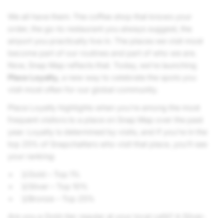
We all have them: The coffee shop that knows your
order, the go-to restaurant you always suggest, the
airport you practically live in. The places we visit most
become part of our routines and part of who we are.
Now, Snap Map reflects that. Today, we’re launching
Place Loyalty,
a new way to celebrate the spots you
visit most often for our global community.
Place Loyalty highlights when you’re among the most
frequent visitors to a place on Snap Map over the past
year. Loyalty is determined by visits, and if you’re in the
top 25% of Snapchatters who visit that place, you’ll see
your ranking:
🥇Gold – Top 1%
🥈Silver – Top 10%
🥉Bronze – Top 25%
Are you a Gold-tier regular at your local café? A Silver-