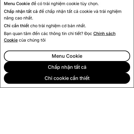
Menu Cookie
để có trải nghiệm cookie tùy chọn.
Đối với tất cả các thắc mắc khác, vui lòng truy cập
Chấp nhận tất cả
để chấp nhận tất cả cookie và trải nghiệm
trang Hỗ trợ
của chúng tôi.
nâng cao nhất.
Chỉ cần thiết
cho trải nghiệm cơ bản nhất.
Bạn quan tâm đến các thông tin chi tiết? Đọc
Chính sách
Cookie
của chúng tôi
Menu Cookie
Chấp nhận tất cả
Chỉ cookie cần thiết
CÔNG TY
CỘNG ĐỒNG
QUẢNG CÁO
PHÁP LÝ
CHÍNH SÁCH BẢO MẬT
ĐIỀU KHOẢN DỊCH VỤ