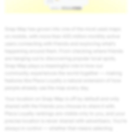
Snap Map has grown into one of the most used maps
on mobile, with more than 435 million monthly active
users connecting with friends and exploring what’s
happening around them. From checking where friends
are hanging out to discovering popular local spots,
Snap Map plays a meaningful role in how our
community experiences the world together — making
features like Place Loyalty a natural extension of how
people already use the map every day.
Your location on Snap Map is off by default and only
shared with the friends you choose to share it with.
Place Loyalty rankings are visible only to you, and your
precise location is never shared with advertisers. You’re
always in control — whether that means selecting