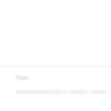
Πηγές
Εσωτερικά δεδομένα
Snap Inc.
27/8/2024 - 2/9/2024.
1
ΕΤΑΙΡΕΊΑ
ΚΟΙΝΌΤΗΤΑ