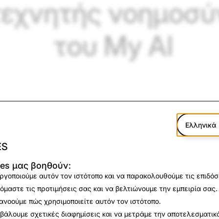
εχνητής νοημοσύν
του My AI
Ελληνικά
ES
ies μας βοηθούν:
ργοποιούμε αυτόν τον ιστότοπο και να παρακολουθούμε τις επιδόσε
όμαστε τις προτιμήσεις σας και να βελτιώνουμε την εμπειρία σας.
νώνουμε μια διευρυμένη στρατηγική συνεργασία με το Goog
ανοούμε πώς χρησιμοποιείτε αυτόν τον ιστότοπο.
ς εμπειρίες παραγωγικής τεχνητής νοημοσύνης που δημιουρ
βάλουμε σχετικές διαφημίσεις και να μετράμε την αποτελεσματικό
μας που λειτουργεί με AI και ένα από τα μεγαλύτερα chatbot 