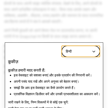
दोस्तों के साथ अपनी साझा ज्‍योतिष संगतता. देखने के लिए, अपने दोस्‍तों के
साथ अपने फ्रेंडशिप प्रोफ़ाइल्‍स मे जाएं। किस तरह आपके लक्षण और
व्यक्तित्व, आकर्षण , तीव्रता, तनाव,सहयोग और समन्‍‍‍‍वय के साथ पारस्‍परिक
अंत:क्रिया करते हैं ये सब वे आपको बताएंगे।
अपने निजी कुंडली को अपने कैमरा रोल पर डाउनलोड करना, या अपनी
स्टोरी में या Snapchat पर किसी के साथ साझा करना आसान है।
इसलिए, अगली बार जब आप अपनी फ्रेंडशिप्‍स के बारे में जवाब पाने के लिए
आसमान को तक रहे हों तो आप जो जानकारी चाहते हैं, उसे पाने के लिए
हिन्दी
आपको अपने फ्रेंडशिप प्रोफ़ाइल से आगे नहीं जाना होगा।
कूकीज़
Snapchat ज्‍योतिष दुनिया भर में Android और अंग्रेजी में iOS
कूकीज़ हमारी मदद करती हैं:
उपयोगकर्ताओं के लिए उपलब्ध है।
इस वेबसाइट को सशक्त बनाएं और इसके प्रदर्शन की निगरानी करें।
अपनी पसंद याद रखें और अपने अनुभव को बेहतर बनाएं।
वीडियो
समझें कि आप इस वेबसाइट का कैसे उपयोग करते हैं।
प्रासंगिक विज्ञापन डिलीवर करें और उनकी प्रभावशीलता का आकलन करें।
न्यूज़ पर वापस जाएं
जारी रखने के लिए, निम्न विकल्पों में से कोई एक चुनें: