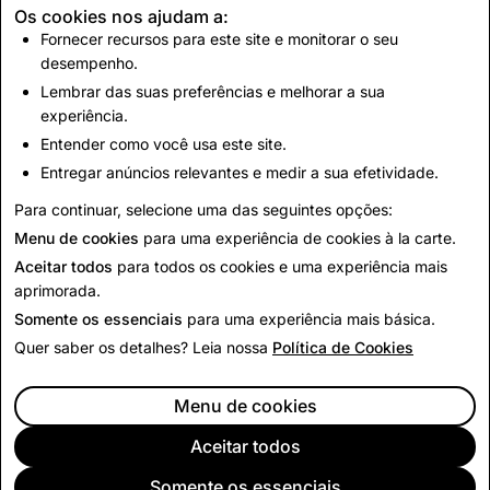
informações que você procura estarão no seu Perfil de
Os cookies nos ajudam a:
Amizade.
Fornecer recursos para este site e monitorar o seu
desempenho.
O Snapchat Astrologia está disponível no mundo todo
Lembrar das suas preferências e melhorar a sua
para usuários do Android e iOS em inglês.
experiência.
Entender como você usa este site.
Vídeo
Entregar anúncios relevantes e medir a sua efetividade.
Para continuar, selecione uma das seguintes opções:
Voltar para Notícias
Menu de cookies
para uma experiência de cookies à la carte.
Aceitar todos
para todos os cookies e uma experiência mais
aprimorada.
Somente os essenciais
para uma experiência mais básica.
Quer saber os detalhes? Leia nossa
Política de Cookies
Menu de cookies
Aceitar todos
Somente os essenciais