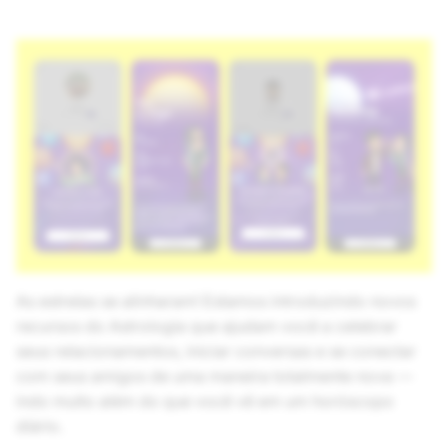
As estrelas se alinharam! Estamos introduzindo novos
recursos do Astrologia que ajudam você a celebrar
seus relacionamentos, iniciar conversas e se conectar
com seus amigos de uma maneira totalmente nova —
indo muito além do que você vê em um horóscopo
diário.