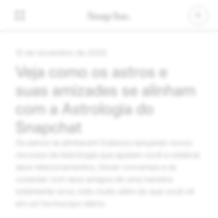
12 de novembro de 2020
Veja como os astros e
suas amizades se alinham
com a Astrologia do
Snapchat
Os astros se alinharam! Estamos lançando novos
recursos de Astrologia que ajudam você a celebrar
seus relacionamentos, iniciar conversas e se
conectar com seus amigos de uma maneira
totalmente nova, indo muito além do que você vê
em um horóscopo diário.