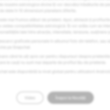
ele noastre astrologice divine îți vor dezvălui trăsăturile de pe
e stele în 10 dimensiuni planetare diferite.
 este mai frumos alături de prieteni. Apoi, aliniază-ți profiluril
 a vedea compatibilitatea astrologică. Îți vor arăta cum se int
sonalitățile tale între atracție, intensitate, tensiune, susținere 
escarci graficele personale în albumul foto din telefon, sau să
cine pe Snapchat.
oare când te uiți spre cer pentru răspunsuri despre prieteniile
are le cauți nu sunt mai departe de profilul tău de prietenie.
at este disponibilă la nivel global pentru utilizatorii Android
Video
Înapoi la Noutăți