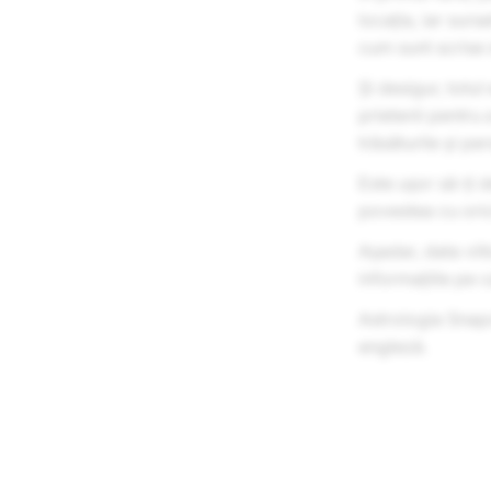
locația, iar surs
cum sunt scrise d
Și desigur, totul
prietenii pentru
trăsăturile și per
Este ușor să-ți d
povestea cu ori
Așadar, data viit
informațiile pe c
Astrologia Snapch
engleză.