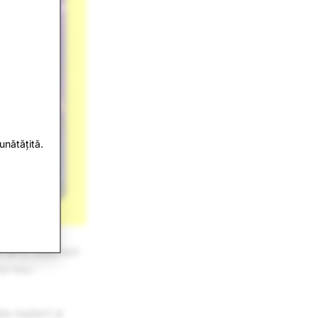
unătățită.
ă să-ți celebrezi
tul nou -
a nașterii și