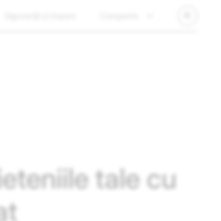
Siguranță și impact
Companie
eteniile tale cu
at