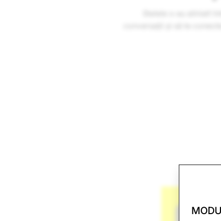
Stelele s-au aliniat! I
conversații și să te conect
MODU