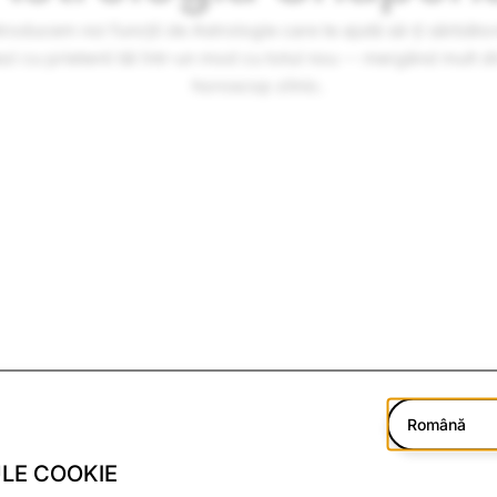
ntroducem noi funcții de Astrologie care te ajută să-ți sărbătore
ezi cu prietenii tăi într-un mod cu totul nou -- mergând mult d
horoscop zilnic.
Română
LE COOKIE