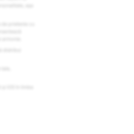
rsonalitate, așa
e de prietenie cu
ersectează
și armonie.
 distribui
 tale,
 și iOS în limba