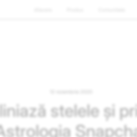
Afacere
Produs
Comunitate
12 noiembrie 2020
niază stelele și pri
Astrologia Snapch