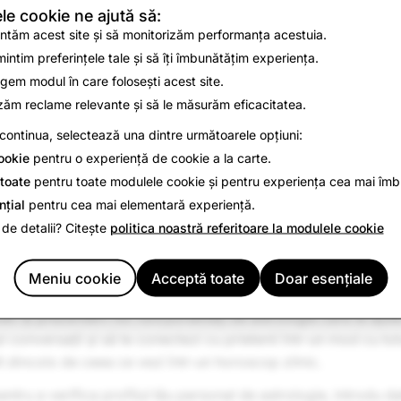
e cookie ne ajută să:
ntăm acest site și să monitorizăm performanța acestuia.
intim preferințele tale și să îți îmbunătățim experiența.
egem modul în care folosești acest site.
zăm reclame relevante și să le măsurăm eficacitatea.
continua, selectează una dintre următoarele opțiuni:
ookie
pentru o experiență de cookie a la carte.
toate
pentru toate modulele cookie și pentru experiența cea mai îmb
nțial
pentru cea mai elementară experiență.
 de detalii? Citește
politica noastră referitoare la modulele cookie
Meniu cookie
Acceptă toate
Doar esențiale
iat! Îți prezentăm noi funcționalități de astrologie care te ajut
epi conversații și să te conectezi cu prietenii într-un mod cu to
dincolo de ceea ce vezi într-un horoscop zilnic.
entru a verifica profilul tău personal de astrologie, introdu dat