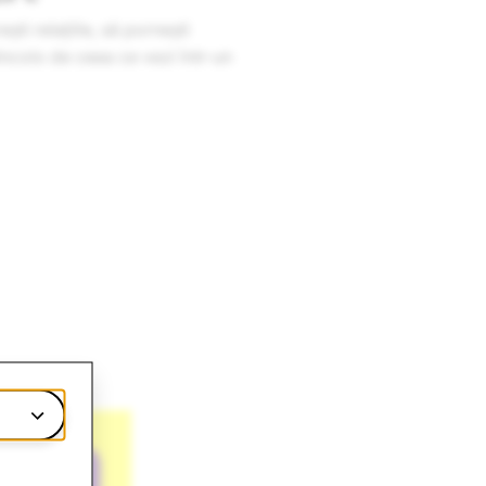
ști relațiile, să pornești
incolo de ceea ce vezi într-un