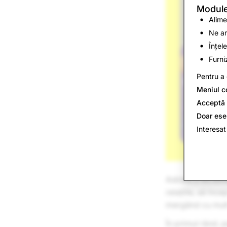
Modulel
Alime
Ne am
Înțel
Furni
Pentru a 
Meniul c
Acceptă 
Doar ese
Interesat
Astrele s-au alin
relațiile, să înc
mergând cu mult 
În primul rând, p