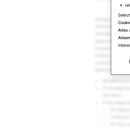
re
Selec
Aangezien het aa
Cooki
dit format make
Alles
Verhalen. Vanaf
Alleen
genereren met S
Intere
programma komen
criteria voldoe
is beschikbaar 
Minimaal 50.000
Minstens 25 
In de afgelo
Verhalen.
In de afgelo
10 miljo
1 miljoe
12.000 u