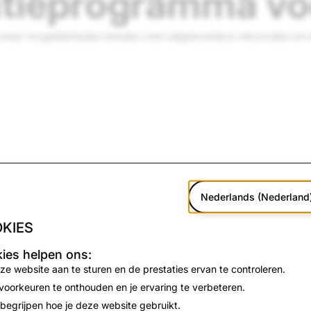
tieprogramma vo
eer mogelijkheden bieden met uitgebreidere inkomsten en
Nederlands (Nederland
KIES
ies helpen ons:
ze website aan te sturen en de prestaties ervan te controleren.
rs ondersteunen en introduceren een nieuw, uniform Monet
 voorkeuren te onthouden en je ervaring te verbeteren.
advertenties plaatst in de Verhalen van een maker, maar nu oo
's.
 begrijpen hoe je deze website gebruikt.