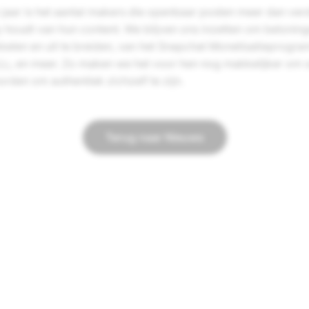
n jaar is het aantal makers die openbaar posten meer dan ve
houdt van hun content. We blijven ons inzetten om belonin
kkelen en uit te breiden, van het Snapchat Monetisatieprogr
io
, en meer. Zo maken we het voor hen nog makkelijker om s
rden om authentiek zichzelf te zijn.
Terug naar Nieuws