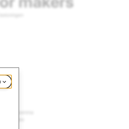
or makers
 beloningen
)
isatieprogramma
k in langere