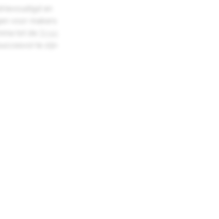
rdrievoudigd en
gen voor makers
amma tot de
Snap
uccesvol te zijn