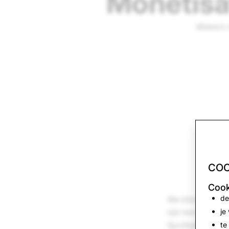
Monetisa
Makers m
COO
Cook
de
We blijven make
je
dat niet alleen 
Spotlight-video
te