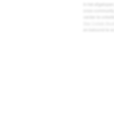
In het afgelope
onze community 
verder te ontwi
Star Collab Stud
en beloond te wo