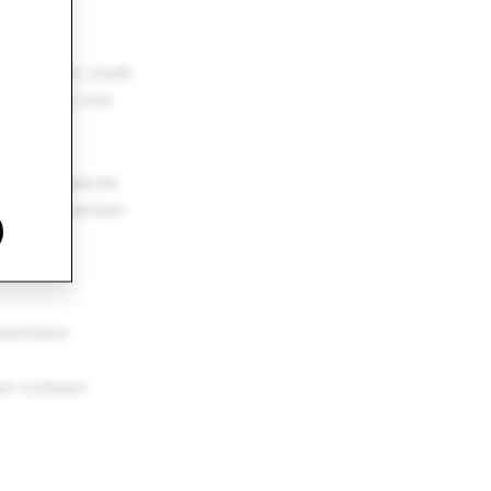
s gestegen, biedt
 net zoals met
komsten
nieuwe
e onderstaande
 komende landen
.
 Openbare
en voldaan: