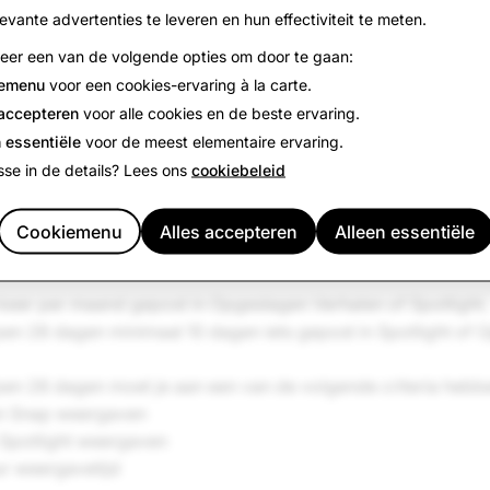
levante advertenties te leveren en hun effectiviteit te meten.
teer een van de volgende opties om door te gaan:
ntal Spotlight-kijkers ten opzichte van vorig jaar met 25% i
emenu
voor een cookies-ervaring à la carte.
rs een unieke en groeiende kans om inkomsten te genereren,
 accepteren
voor alle cookies en de beste ervaring.
 1 februari 2025 kunnen makers die in aanmerking komen in
 essentiële
voor de meest elementaire ervaring.
potlight-video's die langer dan 1 minuut duren. Binnen het 
sse in de details? Lees ons
cookiebeleid
 makers in aanmerking voor een uitnodiging als ze aan d
n. Meer informatie over het programma en de in aanmerking
Cookiemenu
Alles accepteren
Alleen essentiële
op de
Hub voor makers
.
 volgers.
keer per maand gepost in Opgeslagen Verhalen of Spotlight
pen 28 dagen minimaal 10 dagen iets gepost in Spotlight of
pen 28 dagen moet je aan een van de volgende criteria hebb
en Snap weergaven
n Spotlight weergaven
ur weergavetijd