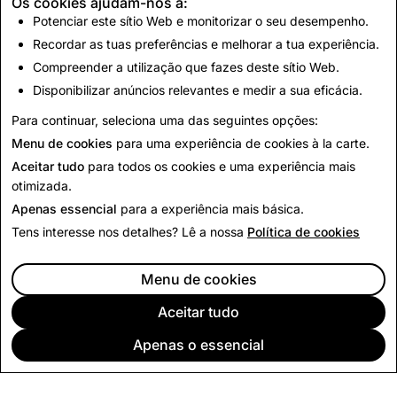
Os cookies ajudam-nos a:
Potenciar este sítio Web e monitorizar o seu desempenho.
Recordar as tuas preferências e melhorar a tua experiência.
Entrar em contacto
Compreender a utilização que fazes deste sítio Web.
Para pedidos de imprensa, envia um e-mail para
Disponibilizar anúncios relevantes e medir a sua eficácia.
press@snap.com
.
Para continuar, seleciona uma das seguintes opções:
Para todas as outras perguntas, visita o nosso
site de
Menu de cookies
para uma experiência de cookies à la carte.
Assistência
.
Aceitar tudo
para todos os cookies e uma experiência mais
otimizada.
Apenas essencial
para a experiência mais básica.
Tens interesse nos detalhes? Lê a nossa
Política de cookies
Menu de cookies
Aceitar tudo
Apenas o essencial
EMPRESA