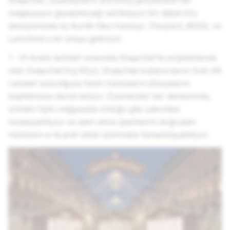
Snapchat, ziyaretçilerin artırılmış gerçeklikte her
mağazasını gezebileceği sürükleyici bir dijital köy
deneyiminde üç ikonik lüks markayı, Chopard, BOSS, ve
Lancôme'u bir araya getiriyor.
1 - 31 Aralık tarihleri arasında Snapchat'te erişilebilecek
olan Snapchat Kış Köyü, Snapchat kullanıcılarını özel AR
Lensleri aracılığıyla farklı markaların dünyalarını
keşfetmeye davet ediyor. Ziyaretçiler her deneyimde,
ürünleri tıpkı mağazada olduğu gibi yakından
inceleyebiliyor ve satın alma işlemlerini doğrudan
markanın e-ticaret sitesi üzerinden tamamlayabiliyor.