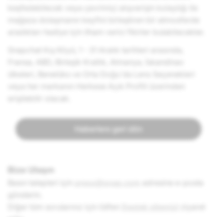
keşfedebilecek veya çevrimiçi alışverişin kolaylığı ile
mağaza dolaşmanın keyfini birleştiren bir atmosferde
aradıkları hediye için ilham verici fikirler bulabilecekler.
Snapchat Kış Köyü, 1 - 31 Aralık tarihleri arasında,
Fransa, ABD, Birleşik Krallık, Almanya, İskandinav
ülkeleri, Benelüks ve Orta Doğu'da Lens Seçenekleri
veya her markanın Herkese Açık Profili üzerinden
erişilebilir olacak.
Haberlere geri dön
Bize Ulaşın
Basın talepleri için
press@snap.com
adresine e-posta
gönderin.
Diğer tüm sorularınız için lütfen
Destek sitemizi
ziyaret