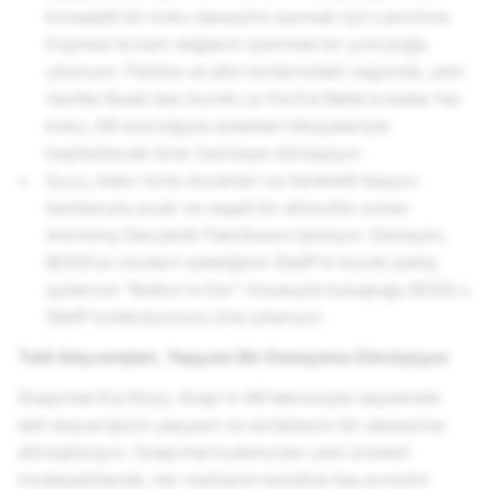
konseptli bir koku deneyimi sunmak için Lancôme
Express'le karlı dağların üzerinde bir yolculuğa
çıkarıyor. Pembe ve altın tonlarındaki vagonda, yeni
Vanille Nude'dan ikonik La Vie Est Belle'e kadar her
koku, AR aracılığıyla anlatılan hikayeleriyle
keşfedilecek birer hazineye dönüşüyor.
Boss
, bakır tonlu duvarları ve hareketli taşıyıcı
bantlarıyla sıcak ve neşeli bir atmosfer sunan
Artırılmış Gerçeklik Fabrikasını tanıtıyor. Deneyim,
BOSS’un modern estetiğinin Steiff’in ikonik pelüş
ayılarının “Button in Ear” imzasıyla buluştuğu BOSS x
Steiff koleksiyonunu öne çıkarıyor.
Tatil Alışverişleri, Yepyeni Bir Deneyime Dönüşüyor
Snapchat Kış Köyü, Snap'in AR teknolojisi sayesinde
tatil alışverişinizi yepyeni ve sürükleyici bir deneyime
dönüştürüyor. Snapchat kullanıcıları yeni ürünleri
inceleyebilecek, her markanın kendine has evrenini