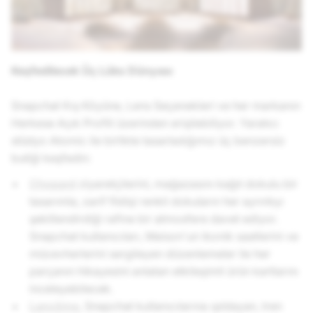
Keşfedilecek Üç Lüks Dünyası
Snapchat Kış Köyüne, Lens Seçenekleri ve her markanın
Herkese Açık Profili üzerinden erişilebiliyor. Yaratıcı
stüdyo Atomic ile birlikte tasarladığımız üç benzersiz
butiği keşfedin:
Chopard
ziyaretçilerini, mağazasını kağıt dokulu bir
tasarımla, zarif fildişi renkli dokuların her ayrıntıyı
şekillendirdiği rafine bir atmosfere davet ediyor.
Snapchat kullanıcıları, Maison'un ikonik saatlerini ve
mücevherlerini sergileyen düzenlemeler ile her
parçanın hikayesini anlatan etkileşimli ürün kartlarını
inceleyebilecek.
Lancôme
, Snapchat kullanıcılarına ışıldayan, tren