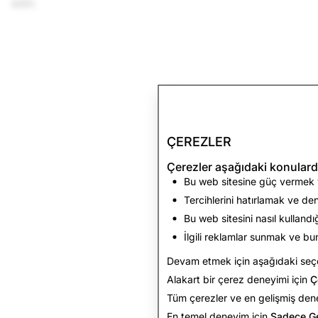
edin.
ÇEREZLER
Çerezler aşağıdaki konulard
Bu web sitesine güç vermek 
Tercihlerini hatırlamak ve den
Bu web sitesini nasıl kullandı
İlgili reklamlar sunmak ve bun
Devam etmek için aşağıdaki seçe
Alakart bir çerez deneyimi için
Ç
Tüm çerezler ve en gelişmiş den
En temel deneyim için
Sadece Ge