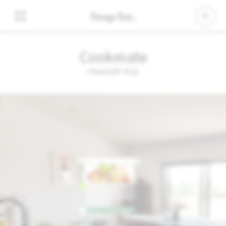
Cookmate
Headraft 제공