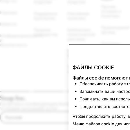
Snap Inc.
Snapchat
Snapchat
Прочие 
условия и 
Карьера
Поддержка 
Рекламная 
политики
Spectacles
политика
Новости
Правоохранит
Правила 
Библиотека 
органы
сообщества
политической 
Конфиденциальность 
рекламы
и 
Политика 
безопасность
использования
Использование 
файлов сookie
бренда
Настройки 
ФАЙЛЫ COOKIE
Правила 
cookie
промоакций
Файлы cookie помогают 
Сообщить о 
Обеспечивать работу это
нарушении
Запоминать ваши настрой
Понимать, как вы исполь
ПОЛИТИКА КОНФИДЕНЦИАЛЬНОСТИ
Предоставлять соответс
УСЛОВИЯ ОКАЗАНИЯ УСЛУГ
Чтобы продолжить работу, 
Русский
Меню файлов cookie
для исп