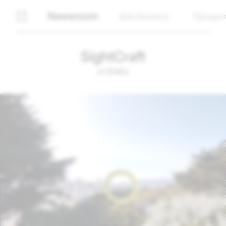
Newsroom
Для бизнеса
Продук
SightCraft
от Enklu