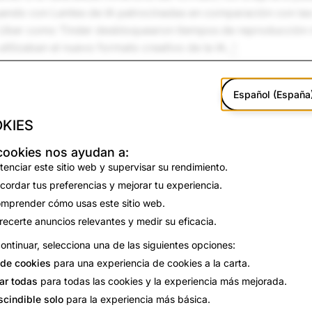
uando con Lentes de IA patrocinadas en comparación con las
 Uber como Tinder desbloquearon tiempos de reproducción m
tilizaban el nuevo formato creativo de la IA.
2
Español (España
KIES
cookies nos ayudan a:
tenciar este sitio web y supervisar su rendimiento.
cordar tus preferencias y mejorar tu experiencia.
mprender cómo usas este sitio web.
recerte anuncios relevantes y medir su eficacia.
ontinuar, selecciona una de las siguientes opciones:
de cookies
para una experiencia de cookies a la carta.
ar todas
para todas las cookies y la experiencia más mejorada.
scindible solo
para la experiencia más básica.