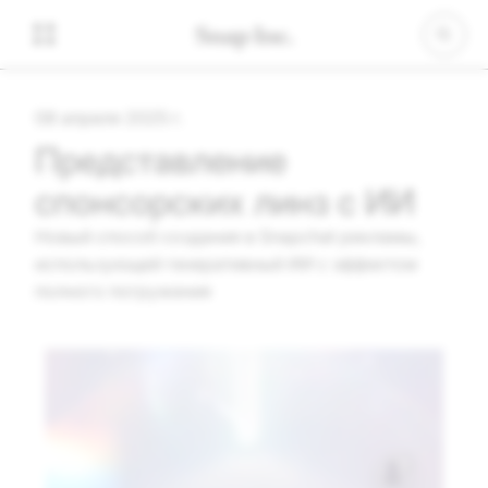
08 апреля 2025 г.
Представление
спонсорских линз с ИИ
Новый способ создания в Snapchat рекламы,
использующей генеративный ИИ с эффектом
полного погружения