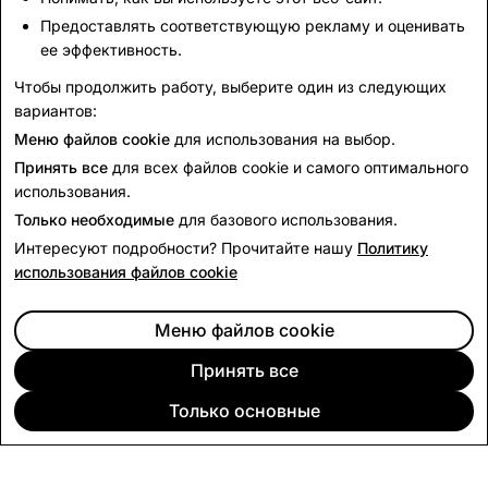
Предоставлять соответствующую рекламу и оценивать
ее эффективность.
Чтобы продолжить работу, выберите один из следующих
вариантов:
Меню файлов cookie
для использования на выбор.
Принять все
для всех файлов cookie и самого оптимального
использования.
Ссылки
Только необходимые
для базового использования.
Интересуют подробности? Прочитайте нашу
Политику
Внутренние данные
Snap Inc.
, июль 2024 г.
1
использования файлов cookie
Внутренние данные
Snap Inc.
, 1 ноября 2024 г. –
2
Меню файлов cookie
январь 2025 г.
Принять все
Внутренние данные
Snap Inc.
за второй квартал
3
2024 г.
Только основные
КОМПАНИЯ
СООБЩЕСТВО