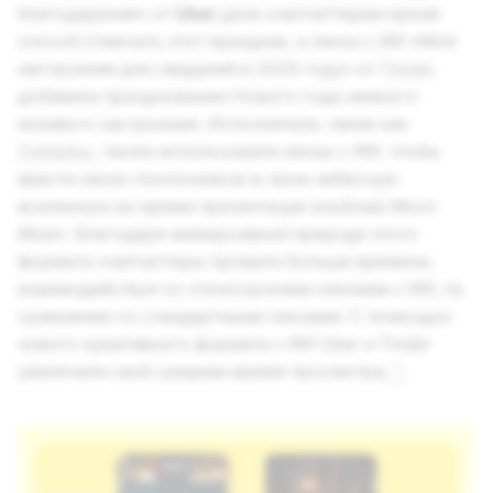
благодарения» от
Uber
дала снапчаттерам яркий
способ отмечать этот праздник, а линза с ИИ «Моё
настроение для свиданий в 2025 году» от
Tinder
добавила празднованию Нового года немного
игривого настроения. Исполнители, такие как
Coldplay
, также использовали линзы с ИИ, чтобы
ввести своих поклонников в свою небесную
вселенную во время презентации альбома
Moon
Music
. Благодаря иммерсивной природе этого
формата снапчаттеры провели больше времени,
взаимодействуя со спонсорскими линзами с ИИ, по
сравнению со стандартными линзами. С помощью
нового креативного формата с ИИ Uber и Tinder
увеличили своё среднее время просмотра.
2