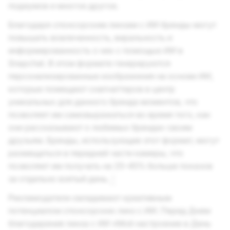
подиумов и многое другое.
Благодаря спонсорским линзам с ИИ бренды могут
повышать вовлеченность, виральность и
информированность о них с помощью ИИ в
Snapchat. В этом формате генерируются
персонализированные изображения на основе ИИ,
которые помещают снапчаттеров в центр
уникальных для данного бренда моментов, что
позволяет им самовыражаться во время того, как
они рассказывают о любимых брендах своим
друзьям. Бренды, использующие этот формат, могут
размещаться в передней части камеры, что
позволяет им получать на 25–45% больше показов
за отдельно взятый день.
1
Рекламодатели овладевают креативным
потенциалом спонсорских линз с ИИ. Перед Днем
благодарения линза с ИИ «Моё настроение в День