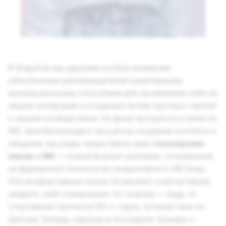
В Snapchat мы уделяем особое внимание
обеспечению рекламодателей креативными
инновационными способами для проявления себя на
нашей платформе и созданию более прочных связей
с нашим сообществом. На фоне прогресса в области
ИИ, преобразующего процессы создания контента и
общения, мы рады представить вам с
понсорские
линзы с ИИ
— новый формат рекламы, основанный
на фирменной технологии генеративного ИИ Snap.
Эти интерактивные линзы позволяют снапчаттерам
увидеть себя совершенно по-новому — будь то
спортивные прически 90-х годов, путешествия по
Дикому Западу, одежда в последних трендах с