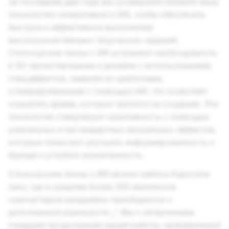
За последние два года мы усовершенствовали нашу
технологию генеративного ИИ, чтобы обеспечить
быстрое и эффективное выполнение
высококачественных творческих заданий.
Спонсорские линзы с ИИ устраняют необходимость
в 3D-проектировании и дизайне с использованием
спецэффектов, заменяя их шаблонами,
сгенерированными с помощью ИИ, что позволяет
сократить время, которое тратится на создание. Эта
технология стимулирует креативность с помощью
уникальных и нестандартных визуальных эффектов,
которые помогают улучшить информированность о
бренде и углубить вовлеченность.
Спонсорские линзы с ИИ можно найти в Карусели
линз, где в среднем более 300 миллионов
снапчаттеров ежедневно приобщаются к
дополненной реальности.
Мы с нетерпением
3
ожидаем продолжения нашей работы, направленной