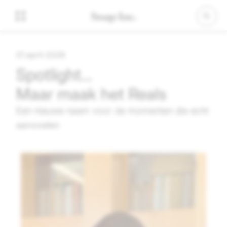
01 april 2026
Spotlight…
Maar maak het Reals
Een nieuwe naam voor de momenten die echt
aanvoelen