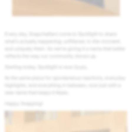
Every day, Snapchatters come to Spotlight to share
what’s actually happening: unfiltered, in-the-moment,
and uniquely them. So we’re giving it a name that better
reflects the way our community shows up.
Starting today, Spotlight is now
Reals
.
Its the same place for spontaneous reactions, everyday
highlights, and everything in between, now just with a
new name that keeps it Reals.
Happy Snapping!