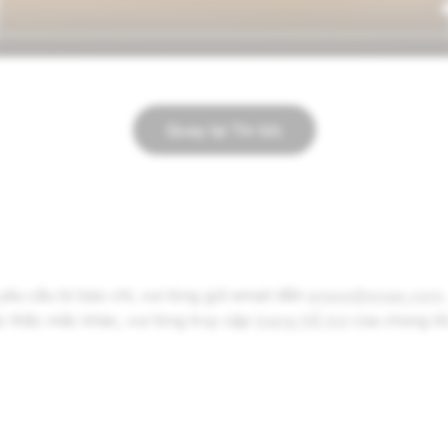
Quay lại Tin tức
yêu cầu từ báo chí, vui lòng gửi email đến
press@snap.com
.
ác thắc mắc khác, vui lòng truy cập
trang Hỗ trợ
của chúng tô