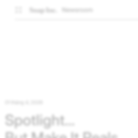
Newsroom
01 tháng 4, 2026
Spotlight…
But Make It Reals