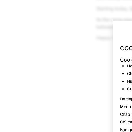
Starting today, 
Its the same pla
between, now jus
Happy Snapping
COO
Cook
Hỗ
Gh
Hi
Cu
Để tiế
Menu 
Chấp 
Chỉ cầ
Bạn qu