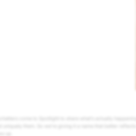
hatters come to Spotlight to share what’s actually happening:
uniquely them. So we’re giving it a name that better reflect
s up.