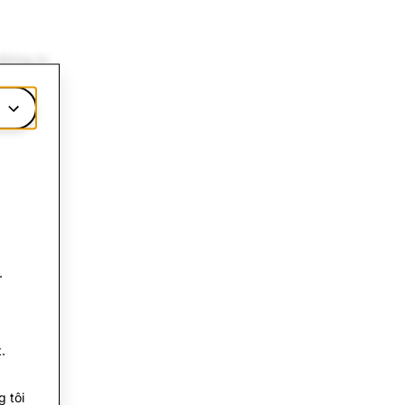
thing in
.
.
 tôi