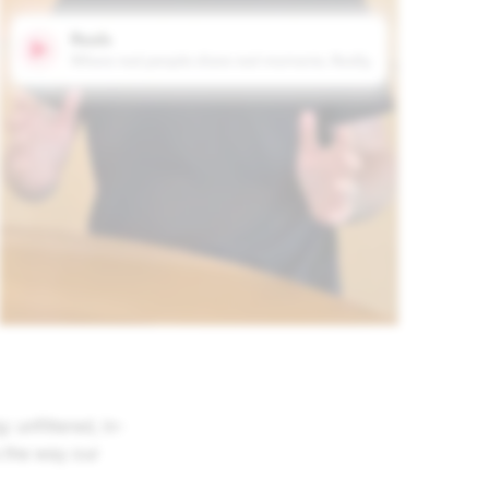
 unfiltered, in-
s the way our