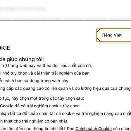
Spotlight is now
Reals
.
ce for spontaneous reactions, everyday highlights, and every
t with a new name that keeps it Reals.
Tiếng Việt
!
KIE
ie giúp chúng tôi:
 trợ trang web này và theo dõi hiệu suất của nó.
i nhớ tùy chọn và cải thiện trải nghiệm của bạn.
ểu cách bạn sử dụng trang web này.
ng cấp các quảng cáo có liên quan và đo lường hiệu quả của chúng
p tục, hãy chọn một trong các tùy chọn sau:
Cookie
để có trải nghiệm cookie tùy chọn.
nhận tất cả
để chấp nhận tất cả cookie và trải nghiệm nâng cao nhất
n thiết
cho trải nghiệm cơ bản nhất.
an tâm đến các thông tin chi tiết? Đọc
Chính sách Cookie
của chúng