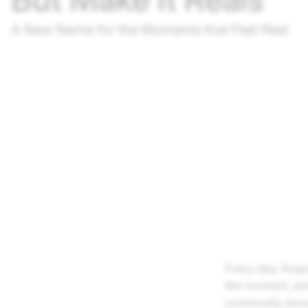
A New Name for the Moments that Feel Real
Every day, Snapc
the-moment, and 
community show