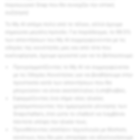
παραγωγικό Snap που θα συνεχίζει την οπτική
συζήτηση!
Το My AI απέχει πολύ από το τέλειο, αλλά έχουμε
σημειώσει μεγάλη πρόοδο. Για παράδειγμα, το 99.5%
των απαντήσεων του My AI συμμορφώνονται με τις
οδηγίες της κοινότητάς μας και από τότε που
κυκλοφόρησε, έχουμε εργαστεί για να το βελτιώσουμε:
Προγραμματίζοντας το My AI να συμμορφώνεται
με τις Οδηγίες Κοινότητας για να βοηθήσουμε στην
προστασία κατά των απαντήσεων που θα
μπορούσαν να είναι ακατάλληλες ή επιβλαβείς.
Εφαρμόζοντας ένα σήμα νέας ηλικίας
χρησιμοποιώντας την ημερομηνία γέννησης των
Snapchatters, έτσι ώστε το chatbot να λαμβάνει
πάντοτε υπόψη την ηλικία τους.
Προσθέτοντας επιπλέον τεχνολογία με θέσπιση
κανόνων, που θα μας επιτρέψει να αξιολογήσουμε