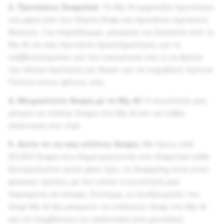
3. Προτάσεις Snapchat:
Το My AI εμφανίζει προτάσεις
για μέρη από τον Χάρτη Snap και προτείνει σχετικούς
Φακούς. Για παράδειγμα, μπορείτε να ζητήσετε από το
My AI να σας προτείνει δραστηριότητες για το
σαββατοκύριακο για την οικογένειά σας ή να βρείτε
την τέλεια πρόταση για Φακό για να ευχηθείτε Χρόνια
Πολλά στους φίλους σας.
4. Μοιραστείτε Snaps με το My AI:
Η κοινότητά μας
μπορεί να στείλει Snaps στο My AI και να λάβει
απάντηση στο chat.
5. Δείτε το να σας στέλνει Snaps:
Με πάνω από
55.000 Snaps που δημιουργούνται στο Snapchat κάθε
δευτερόλεπτο κατά μέσο όρο, το Snapping είναι ένας
φυσικός τρόπος με τον οποίο η κοινότητά μας
παραμένει σε επαφή. Σύντομα, οι συνδρομητές του
Snap My AI θα μπορούν να στέλνουν Snap στο My AI
και να λαμβάνουν ως απάντηση ένα μοναδικό,