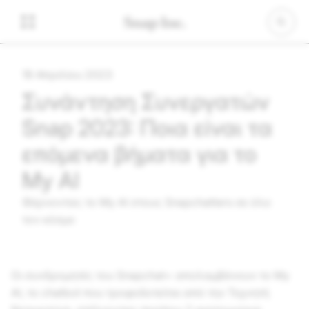
19 Απριλίου 2023
Συνάντηση Συνεργατών
Snap 2023: Ποια είναι τα
επόμενα βήματα για το
My AI
Φέρνοντας το My AI στους Snapchatters σε όλο
τον κόσμο
Οι συνδρομητές του Snapchat+ απολαμβάνουν το My
AI, το chatbot που τροφοδοτείται από την Τεχνητή