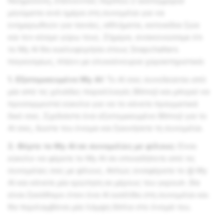
Νοημοσύνη, στέλνοντας περίπου 2 εκατομμύρια
μηνύματα ανά ημέρα στη συνομιλία για να
ενημερωθούν για ταινίες, αθλήματα, κατοικίδια ζώα
και τον κόσμο γύρω τους. Σήμερα, ανακοινώσαμε ότι
το My AI θα κυκλοφορήσει στους Snapchatters
παγκοσμίως, πλέον με ολοκαίνουρια χαρακτηριστικά:
1. Εξατομικευμένο My AI:
Το AI σας συνοδεύεται από
μία από τις χιλιάδες παραλλαγές Bitmoji και μπορεί να
προσαρμοστεί εύκολα για να το κάνετε πραγματικά
δικό σας. Σχεδιάστε ένα εξατομικευμένο Bitmoji για τo
AI σας, δώστε του όνομα και ξεκινήσετε τη συνομιλία.
2. Φέρτε το My AI σε συνομιλίες με φίλους:
Είναι
εύκολο να φέρετε το My AI σε οποιαδήποτε από τις
συνομιλίες σας με φίλους. Απλώς αναφέρατε το @ My
AI και κάνετε μία ερώτηση εκ μέρους του γκρουπ. Θα
είναι ξεκάθαρο όταν ένα AI εισέλθει στη συνομιλία και
θα περιλαμβάνει μία λάμψη δίπλα στο όνομά του.