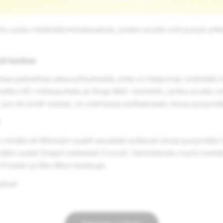
 uusia viestintäominaisuuksia, joiden avulla voit pysyä yht
sä kaukaa
sa paikallisia aikavyöhykkeitä, jotta on helpompi yhdistää
nettu HD-videopuhelu ja Snap Mail -toiminto, jonka avulla voi
n, jos he eivät vastaa, on olemassa auttaakseen sinua pysym
i-minäsi eli Bitmojin uudet asusteet auttavat sinua pysymään 
ään uudet Snapin keltaiset Crocsit. Valmistaudu myös kanta
radan ja Miu Miun laukkuja.
ilua!