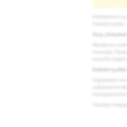
Esittelemme myös
ilmaista tyyliäsi.
Pysy yhteydes
Näytämme chatis
kavereita. Paran
kaverille Snapi
Esiteele tyyliäsi
Digitaalisen min
Julkaisemme tän
kumppaniemme P
Hauskaa Snappa