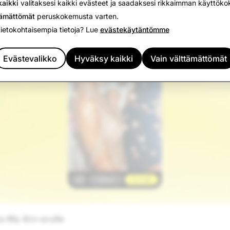
aikki
valitaksesi kaikki evästeet ja saadaksesi rikkaimman käyttök
tämättömät
peruskokemusta varten.
tietokohtaisempia tietoja? Lue
evästekäytäntömme
Evästevalikko
Hyväksy kaikki
Vain välttämättömät
u My AI:n avulla