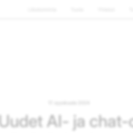
Liiketoiminta
Tuote
Yhteisö
T
17. syyskuuta 2024
Uudet AI- ja chat