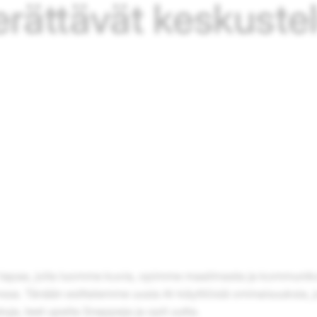
erättävät keskuste
 tapaa, jolla luomme kuvia, opimme maailmasta ja kommuni
sa. Tänään esittelemme uusia AI-käyttöisiä ominaisuuksia, j
uja, teet upeita Snappeja ja opit uutta.