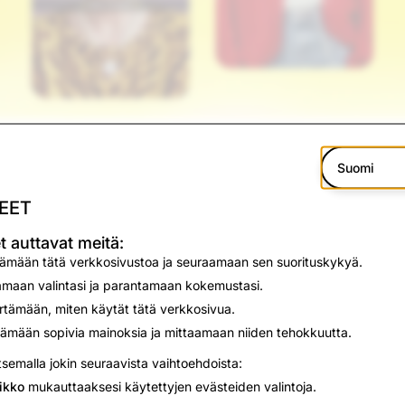
ja jakamiseksi kavereiden kanssa
Suomi
s Muistoihin! Snapchattaajat voivat pyyhkäistä kamerasta 
istoja koko näytöllä ja nähdäkseen suosikkimuistoista tehtyj
EET
Nyt AI toimii myös henkilökohtaisena luovana ohjaajana Snapc
t auttavat meitä:
oihin kuvatekstejä ja tehosteita, jotka antavat niille aivan uu
tämään tätä verkkosivustoa ja seuraamaan sen suorituskykyä.
 myös näkemään täysin uusia AI-Snappeja, joita he voivat jak
maan valintasi ja parantamaan kokemustasi.
ämään, miten käytät tätä verkkosivua.
uden oma selfie -toiminnon ominaisuus, jonka avulla Snapcha
ämään sopivia mainoksia ja mittaamaan niiden tehokkuutta.
oida Snap AI -identiteettiään. Ladattuaan muutaman selfien S
tsemalla jokin seuraavista vaihtoehdoista:
ensä AI:n luomissa kuvissa tai Snapeissa sellaisten ystävien k
ikko
mukauttaaksesi käytettyjen evästeiden valintoja.
eet toiminnon käyttöön.