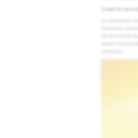
Uudet AI-tehos
Jo yhdeksän vuot
itseämme visuaal
Tämä mullisti ta
alkaen Snapchatt
vanhoina.