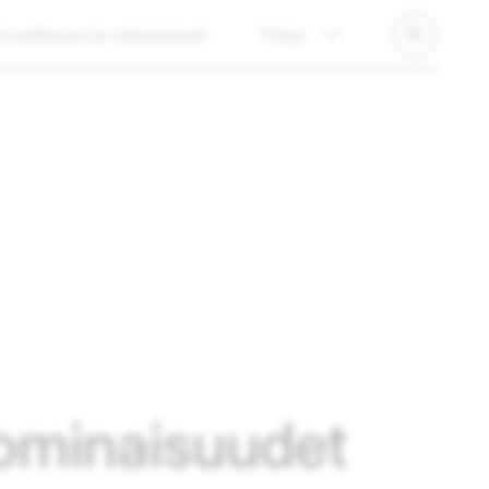
urvallisuus ja vaikutukset
Yritys
-ominaisuudet