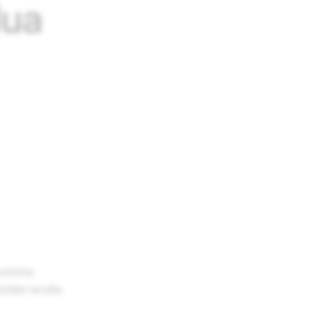
lua
koimme
oiden avulla