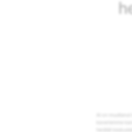
h
AI on muuttanut
kaveriemme kans
herätät keskustel