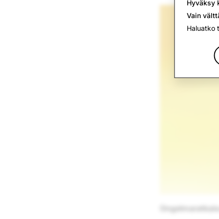
Hyväksy k
Vain vält
Haluatko 
Ongelmaratkais