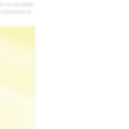
 voi nyt tulkita
ruokalistoja tai