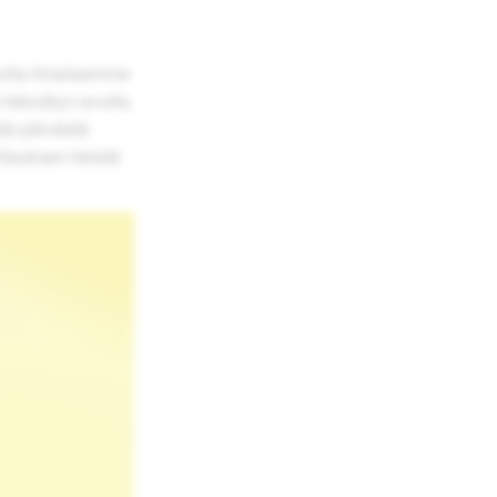
jolla ilmaisemme
 tekoälyn avulla.
stä päivästä
ilauksen heistä