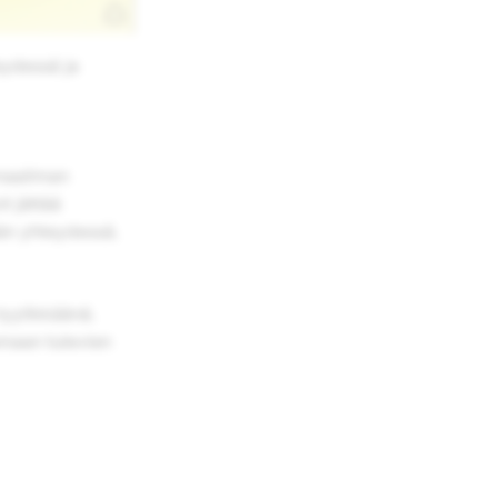
eydessä ja
 maailman
t jättää
ään yhteydessä.
tyylikkäänä.
maan tulevien