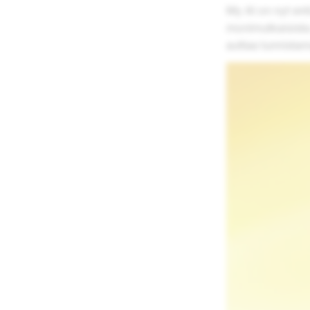
My AI on nyt ent
monimutkaisista 
auttaa tunnistam