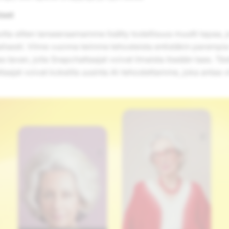
teet
ta sitten lanseeraamamme lisätty todellisuus muutti tapaa, 
isesti. Viime vuonna teimme tehosteista entistäkin parempia
as tavan, jolla Snapchattaajat voivat ilmaista itseään taas. Tä
aajat voivat kokeilla uusinta AI-tehostettamme, joka antaa v