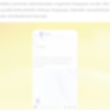
istäkin parempi ratkaisemaan ongelmia Snappien avulla. My AI
pysäköintikylteistä otettuja Snappeja, kääntää vieraskielisiä 
aan ainutlaatuisia kasveja.