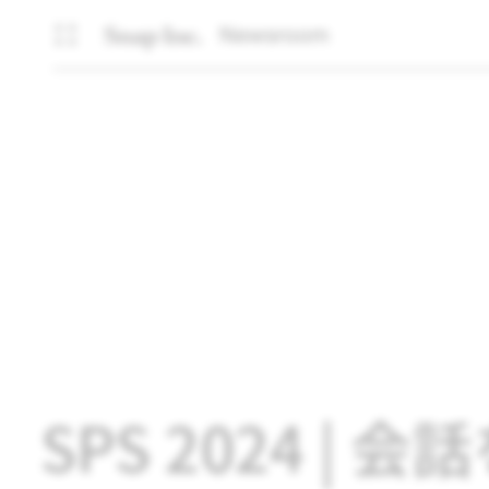
Newsroom
SPS 2024 