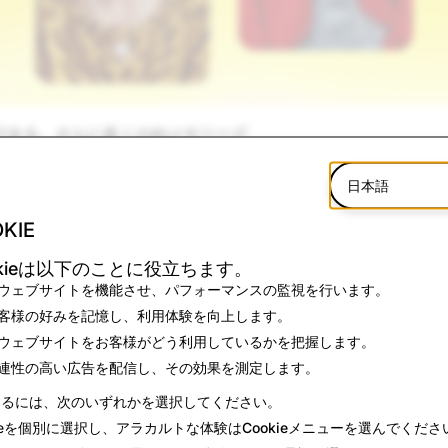
できる、さらに多くのAIメモリーズ
Iを導入しています！カメラ画面を上にスワイプすると、Snapc
日本語
ルスクリーンで見たり、お気に入りのコラージュやビデオマッ
ます。そして今回、Snapchat+登録者向けに、AIがパーソ
KIE
しても機能し、メモリーズにキャプションやレンズを追加して
okieは以下のことに役立ちます。
ます。登録者は、まったく新しいAI Snapを目にしたり友人
ウェブサイトを機能させ、パフォーマンスの監視を行います。
。
客様の好みを記憶し、利用体験を向上します。
apは、SnapchatユーザーがSnap AIのアイデンティティを作
ウェブサイトをお客様がどう利用しているかを把握します。
と呼ばれる新機能に依存しています。Snapchatユーザーが
連性の高い広告を配信し、その効果を測定します。
、AIが生成した画像やオプトインしたフレンドとのSnapに
するには、次のいずれかを選択してください。
kieを個別に選択し、アラカルトな体験は
Cookieメニュー
を選んでくださ