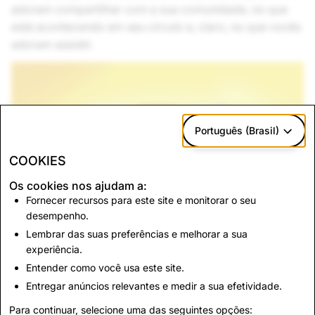
adoram compartilhar com a sua comunidade, no que
está acontecendo em seu círculo e, claro, no que vocês
adoram assistir.
Português (Brasil)
COOKIES
Os cookies nos ajudam a:
Fornecer recursos para este site e monitorar o seu
desempenho.
Lembrar das suas preferências e melhorar a sua
Estamos animados em compartilhar essa nova
experiência.
experiência e continuar nosso trabalho para melhor
Entender como você usa este site.
atender nossa comunidade e parceiros.
Entregar anúncios relevantes e medir a sua efetividade.
Para continuar, selecione uma das seguintes opções: