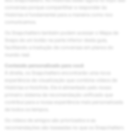
dos Snapchatters. As Histórias estão agora no topo das
conversas porque compartilhar e responder às
Histórias é fundamental para a maneira como nos
comunicamos.
Os Snapchatters também podem acessar o Mapa de
Snaps de um botão na parte inferior desta guia,
facilitando a tradução de conversas em planos do
mundo real.
Conteúdo personalizado para você
À direita, os Snapchatters encontrarão uma nova
experiência de visualização que combina vídeos de
Histórias e Holofote. Ele é alimentado pelo nosso
primeiro sistema de recomendação unificado que
contribui para a nossa experiência mais personalizada
de todos os tempos.
Os vídeos de amigos são priorizados e as
recomendações são baseadas no que os Snapchatters