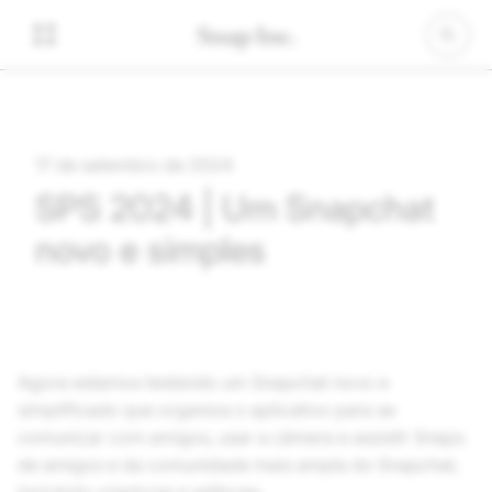
17 de setembro de 2024
SPS 2024 | Um Snapchat
novo e simples
Agora estamos testando um Snapchat novo e
simplificado que organiza o aplicativo para se
comunicar com amigos, usar a câmera e assistir Snaps
de amigos e da comunidade mais ampla do Snapchat,