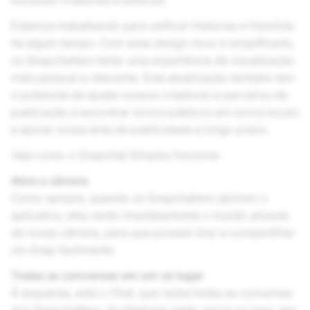
incluindo criadores e editores.
Estamos trabalhando para unificar Histórias e Holofote
há algum tempo. Com esse design novo e simplificado,
os Snapchatters terão uma experiência de visualização
mais pessoal e relevante. Esta atualização também tem
o potencial de ajudar nossos criadores e parceiros de
publicação a encontrar novos públicos em novos locais
e apoiar nossa área de publicidade a longo prazo.
Veja como o Snapchat Simples funciona:
Abra a câmera
Como sempre, quando os Snapchatters abrirem o
aplicativo, eles verão imediatamente o mundo através
da nossa câmera, para que possam tirar e compartilhar
um Snap facilmente.
Todas as conversas em um só lugar
À esquerda, está o Chat, que reúne todas as conversas