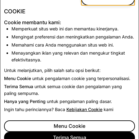
Kembali ke Berita
COOKIE
Cookie membantu kami:
Memperkuat situs web ini dan memantau kinerjanya.
Mengingat preferensi dan meningkatkan pengalaman Anda.
Memahami cara Anda menggunakan situs web ini.
Menayangkan iklan yang relevan dan mengukur tingkat
efektivitasnya.
Untuk melanjutkan, pilih salah satu opsi berikut:
Menu Cookie
untuk pengalaman cookie yang terpersonalisasi.
Terima Semua
untuk semua cookie dan pengalaman yang
paling sempurna.
Hanya yang Penting
untuk pengalaman paling dasar.
Referensi
Ingin tahu perinciannya? Baca
Kebijakan Cookie
kami
Data internal
Snap Inc.
– Pendapatan Kuartal ke-4 2023
1
Menu Cookie
Terima Semua
Data internal
Snap Inc.
– per tanggal 17 Juli 2024
2