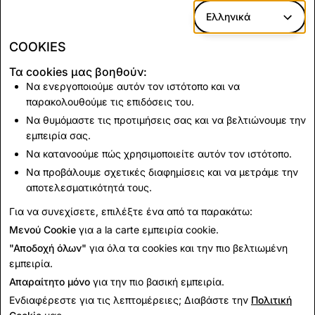
γονείς
εδώ
, συμπεριλαμβανομένου του Family Center,
Ελληνικά
των γονικών εργαλείων μας εντός της εφαρμογής που
επιτρέπουν στους γονείς να βλέπουν με ποιον
COOKIES
ανταλλάσσουν μηνύματα οι έφηβοί τους στο Snapchat
Τα cookies μας βοηθούν:
και να διαχειρίζονται τις βασικές ρυθμίσεις.
Να ενεργοποιούμε αυτόν τον ιστότοπο και να
παρακολουθούμε τις επιδόσεις του.
Να θυμόμαστε τις προτιμήσεις σας και να βελτιώνουμε την
Επιστροφή στις Ειδήσεις
εμπειρία σας.
Να κατανοούμε πώς χρησιμοποιείτε αυτόν τον ιστότοπο.
Να προβάλουμε σχετικές διαφημίσεις και να μετράμε την
Επικοινωνήστε μαζί μας
αποτελεσματικότητά τους.
Για αιτήματα Τύπου, σ
τείλτε email στο
Για να συνεχίσετε, επιλέξτε ένα από τα παρακάτω:
press@snap.com
.
Μενού Cookie
για a la carte εμπειρία cookie.
Για όλα τα άλλα ερωτήματα, επισκεφθείτε τον
"Αποδοχή όλων"
για όλα τα cookies και την πιο βελτιωμένη
ιστότοπο Υποστήριξης
.
εμπειρία.
Απαραίτητο μόνο
για την πιο βασική εμπειρία.
Ενδιαφέρεστε για τις λεπτομέρειες; Διαβάστε την
Πολιτική