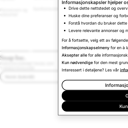
Informasjonskapsler hjelper o
politiske 
for 
Drive dette nettstedet og overv
Samfunnsretningslinjer
annonser
informasjonsk
Personvern og 
sikkerhet
Huske dine preferanser og forb
Retningslinjer 
Innstillinger 
Forstå hvordan du bruker dette 
for merkevarer
for 
informasjonsk
Levere relevante annonser og må
Kampanjeregler
For å fortsette, velg ett av følgende
Rapporter 
overtredelse
Informasjonskapselmeny
for en à 
Aksepter alle
for alle informasjons
Kun nødvendige
for den mest grun
PERSONVERNBETINGELSER
TJENESTEVILKÅR
Interessert i detaljene? Les vår
inf
Norsk (bokmål)
Informasj
G
Kun