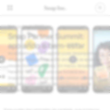
11 de junho de 2020
Snap Partner Summit:
apoiando o bem-estar
Acreditamos que o Snapchat pode desempenhar
um papel único em capacitar amigos a se ajudarem
nesses momentos difíceis. Em março, lançamos o
Here For You, um recurso que fornece aos
Snapchatters recursos de especialistas quando
eles pesquisam tópicos relacionados à saúde
mental e ao bem-estar.