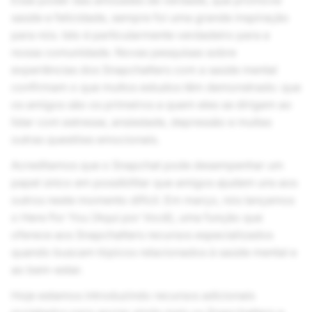
Esse poder das amizades de verdade, que promove
saúde e felicidade, sempre foi uma grande inspiração
para nós. Isto é particularmente verdadeiro para a
nossa comunidade. Novas pesquisas sobre
experiências dos Snapchatters com a saúde mental
confirmam o que muitos estudos têm demonstrado: que
os amigos são os primeiros a quem eles se dirigem ao
lidar com estresse, ansiedade, depressão e muitas
outras questões emocionais.
Acreditamos que o Snapchat pode desempenhar um
papel único em possibilitar que amigos ajudem uns aos
outros neste momento difícil. Em março, nós lançamos
o Here For You (Aqui por Você), uma função que
oferece aos Snapchatters recursos especializados
quando buscam tópicos relacionados à saúde mental e
ao bem-estar.
Hoje estamos introduzindo recursos adicionais