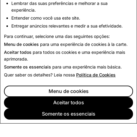
Lembrar das suas preferências e melhorar a sua
Estamos ansiosos para avançar nesses esforços e
experiência.
desenvolver mais maneiras de possibilitar que amigos
Entender como você usa este site.
ajudem uns aos outros.
Entregar anúncios relevantes e medir a sua efetividade.
Para continuar, selecione uma das seguintes opções:
Voltar para as Notícias
Menu de cookies
para uma experiência de cookies à la carte.
Aceitar todos
para todos os cookies e uma experiência mais
aprimorada.
Somente os essenciais
para uma experiência mais básica.
Quer saber os detalhes? Leia nossa
Política de Cookies
Menu de cookies
Aceitar todos
Somente os essenciais
EMPRESA
COMUNIDADE