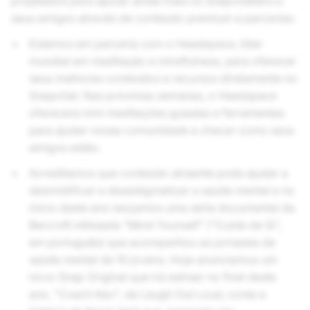
projetados para apoiar ainda mais os Snapchatters e
seus amigos através de conteúdo premium e parcerias:
Estamos em parceria com o Headspace, líder
mundial em meditação e mindfulness, para oferecer
seus melhores conteúdos e recursos diretamente no
Snapchat. Nas próximas semanas, o Headspace
oferecerá mini meditações guiadas e ferramentas
para ajudar nossa comunidade a checar como seus
amigos estão.
Acreditamos que conteúdo atraente pode ajudar a
desmistificar e desestigmatizar a saúde mental e no
início deste ano lançamos uma série documental da
Barcroft intitulada "Mind Yourself" ("Cuide de Si",
em português) que acompanhou as jornadas de
saúde mental de 10 jovens. Hoje anunciamos um
novo Snap Original que irá estrear no final deste
ano. "Coach Kev", da Laugh Out Loud, conta a