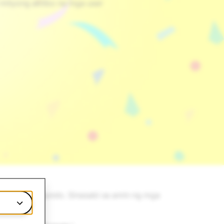
milyong aktibo na mga user
ilya, at sa mundo. Sinasabi sa amin ng mga