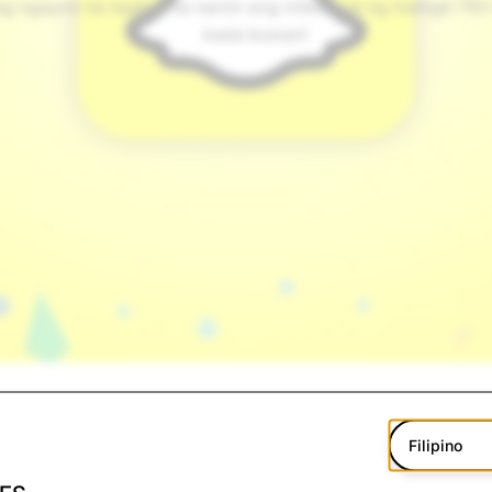
g ngayon na naabot na namin ang milestone ng mahigit 750 
kada buwan!
pahusay ng Snapchat ang mga relasyon sa mga kaibigan, pam
Filipino
o sila kapag ginagamit ang aming serbisyo.