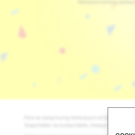
Natutuwa kaming ipahaya
Para sa isang buong henerasyon at higit pa pina
Snapchatter na kumportable, masaya at konektad