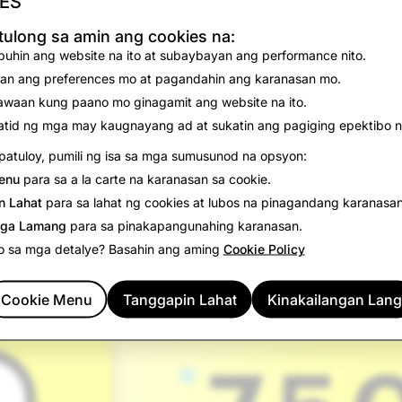
ES
namin ang milestone ng
mahigit 750 milyong aktibo na mg
ulong sa amin ang cookies na:
social media, isang paraan upang makipag-usap sa mga kaib
uhin ang website na ito at subaybayan ang performance nito.
komunikasyon hanggang sa augmented reality, ang Snap Map,
an ang preferences mo at pagandahin ang karanasan mo.
it ng aming masigasig na pandaigdigang komunidad ang ami
waan kung paano mo ginagamit ang website na ito.
tid ng mga may kaugnayang ad at sukatin ang pagiging epektibo n
atuloy, pumili ng isa sa mga sumusunod na opsyon:
enu
para sa a la carte na karanasan sa cookie.
n Lahat
para sa lahat ng cookies at lubos na pinagandang karanasan
ga Lamang
para sa pinakapangunahing karanasan.
o sa mga detalye? Basahin ang aming
Cookie Policy
Cookie Menu
Tanggapin Lahat
Kinakailangan Lang