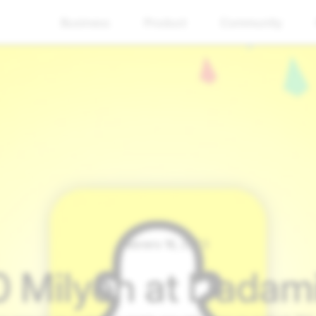
Business
Product
Community
Pebrero 16, 2023
 Milyon at Dadami