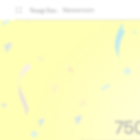
Newsroom
750