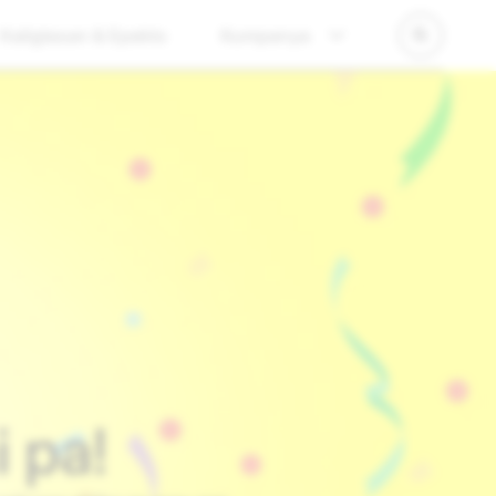
Kaligtasan & Epekto
Kumpanya
 pa!