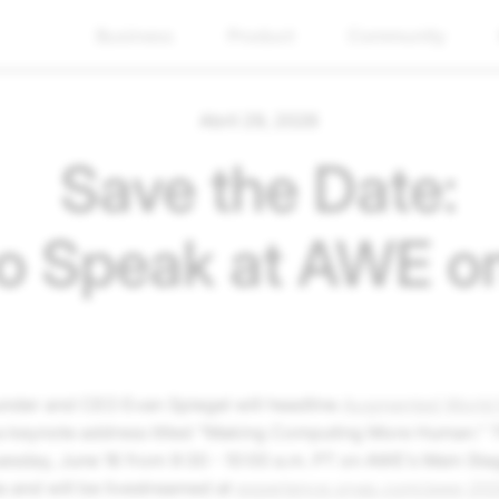
Business
Product
Community
Abril 29, 2026
Save the Date:
to Speak at AWE o
nder and CEO Evan Spiegel will headline
Augmented World
 keynote address titled “Making Computing More Human.” T
uesday, June 16 from 9:30 - 10:00 a.m. PT on AWE’s Main Sta
a and will be livestreamed at
experience.snap.com/awe-20