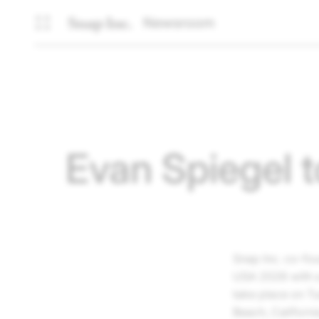
Newsroom
Evan Spiegel 
Snap Inc.
co-fou
USA 2026 with a
take place on T
Beach, Californi