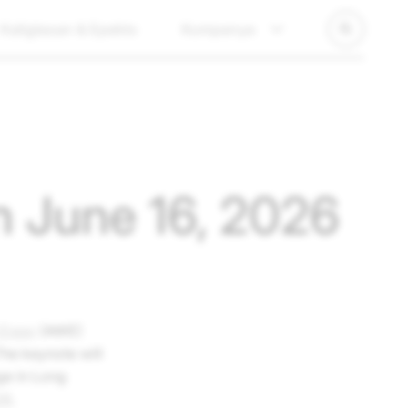
Kaligtasan & Epekto
Kumpanya
n June 16, 2026
 Expo
(AWE)
he keynote will
ge in Long
26
.