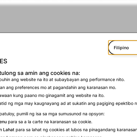
Filipino
ES
ulong sa amin ang cookies na:
uhin ang website na ito at subaybayan ang performance nito.
an ang preferences mo at pagandahin ang karanasan mo.
waan kung paano mo ginagamit ang website na ito.
tid ng mga may kaugnayang ad at sukatin ang pagiging epektibo n
atuloy, pumili ng isa sa mga sumusunod na opsyon:
enu
para sa a la carte na karanasan sa cookie.
n Lahat
para sa lahat ng cookies at lubos na pinagandang karanasan
Specs Inc. will celebrate the innovation and creativity of it