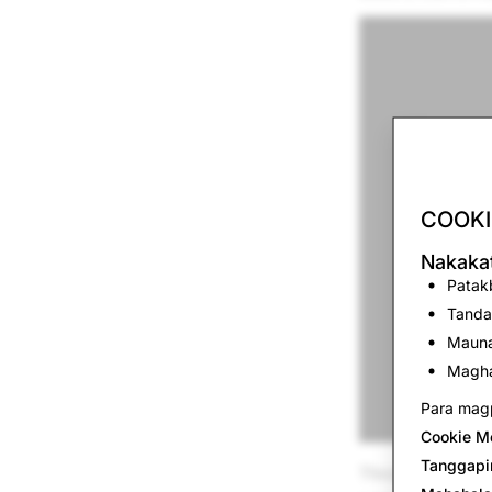
COOKI
Nakakat
Patakb
Tanda
Mauna
Magha
Para magp
Cookie M
Tanggapi
Throughout AWE, 