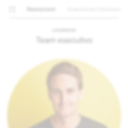
Newsroom
Snapchat per il Business
LEADERSHIP
Team esecutivo