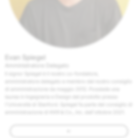
Evan Spiegel
Amministratore Delegato
Il signor Spiegel è il nostro co-fondatore,
amministratore delegato e membro del nostro consiglio
di amministrazione da maggio 2012. Possiede una
laurea in Ingegneria e Design del prodotto presso
l'Università di Stanford. Spiegel fa parte del consiglio di
amministrazione di KKR & Co., Inc. dall'ottobre 2021.