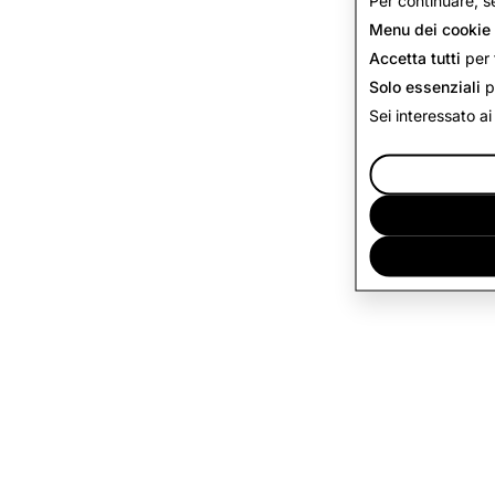
Per continuare, s
Menu dei cookie
Accetta tutti
per t
Solo essenziali
p
Sei interessato ai