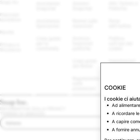
Snap Inc.
Assistenza 
Annunci 
Altri Termini e 
Snapchat
Snapchat
Politiche
Posizioni 
lavorative
Assistenza 
Norme sulle 
Forze 
Spectacles
inserzioni
dell'ordine
Novità
Linee guida 
Archivio 
Politica 
per la 
Inserzioni 
sull'uso dei 
Privacy e 
community
politiche
cookie
Sicurezza
Linee guida 
Impostazioni 
del Brand
dei cookie
Regolamento 
Segnalare una 
sulle 
violazione
COOKIE
promozioni
I cookie ci aiut
Ad alimentare
INFORMATIVA SULLA PRIVACY
A ricordare le
TERMINI DI SERVIZIO
A capire come
Italiano
A fornire annu