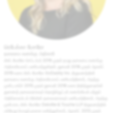
ரெபேக்கா மோரோ
தலைமை கணக்கு அதிகாரி
மிஸ். மோரோ செப்டம்பர் 2019 முதல் நமது தலைமை கணக்கு
அதிகாரியாகப் பணியாற்றுகிறார். ஜனவரி 2018 முதல் ஆகஸ்ட்
2019 வரை மிஸ். மோரோ GoDaddy Inc. நிறுவனத்தின்
தலைமை கணக்கு அதிகாரியாகப் பணியாற்றினார், அதற்கு
முன்பு மார்ச் 2015 முதல் ஜனவரி 2018 வரை நிதித்துறையின்
துணைத் தலைவராகவும் தொழில்நுட்பக் கணக்கியல் மற்றும்
அறிக்கையிடல் பிரிவின் தலைவராகவும் பணியாற்றினார். அதற்கு
முன்பாக, மிஸ். மோரோ Deloitte & Touche LLP நிறுவனத்தில்
பல்வேறு பொறுப்புகளை வகித்துள்ளார், ஆகஸ்ட் 2013 முதல்