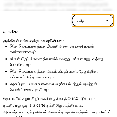
மார்ச் 2015 வரை ஆலோசனைச் சேவைகள் பயிற்சித்துறையில்
நிர்வாக இயக்குநராகவும், அக்டோபர் 2008 முதல் ஆகஸ்ட் 2013
வரை ஆலோசனைச் சேவைகள் பயிற்சித்துறையில் மூத்த
தமிழ்
மேலாளராகவும் பணியாற்றினார். மிஸ். மோரோ இடாஹோ
பல்கலைக்கழகத்தில் வணிகம் மற்றும் கணக்கியலில் B.S.
குக்கீகள்
பட்டமும், ஊடா பல்கலைக்கழகத்தின் டேவிட் எக்கிளஸ் வணிகப்
குக்கீகள் எங்களுக்கு உதவுகின்றன:
பள்ளியல் கணக்கியலில் முதுகலைப்பட்டமும் பெற்றுள்ளார்.
இந்த இணையதளத்தை இயக்கி அதன் செயல்திறனைக்
கண்காணிக்கவும்.
மிஸ். மோரா தலைமை நிதி அதிகாரி டெரக் ஆண்டர்சனுக்குக் கீழ்
உங்கள் விருப்பங்களை நினைவில் வைத்து, உங்கள் அனுபவத்தை
பணியாற்றுகிறார்.
மேம்படுத்தவும்.
இந்த இணையதளத்தை நீங்கள் எப்படிப் பயன்படுத்துகிறீர்கள்
என்பதைப் புரிந்து கொள்ளவும்.
தொடர்புடைய விளம்பரங்களை வழங்கவும் மற்றும் அவற்றின்
செயல்திறனை அளவிடவும்.
தொடர, பின்வரும் விருப்பங்களில் ஒன்றைத் தேர்ந்தெடுக்கவும்:
அனைத்து நிர்வாகிகள் பக்கத்திற்குத் திரும்பச் செல்க
குக்கீ மெனு
ஒரு à la carte குக்கீ அனுபவத்திற்காக.
அனைத்தையும் ஏற்றுக்கொள்
அனைத்து குக்கீகளுக்கும் மிகவும் மேம்பட்ட