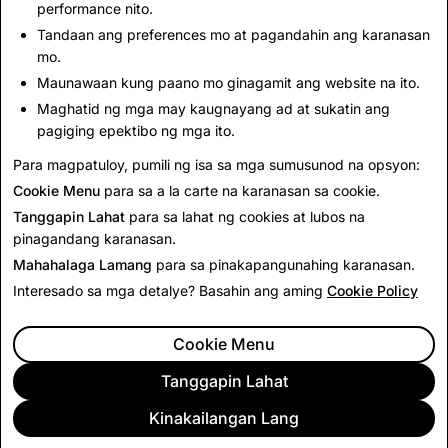
performance nito.
John Carroll University.
Tandaan ang preferences mo at pagandahin ang karanasan
mo.
Maunawaan kung paano mo ginagamit ang website na ito.
Maghatid ng mga may kaugnayang ad at sukatin ang
pagiging epektibo ng mga ito.
Para magpatuloy, pumili ng isa sa mga sumusunod na opsyon:
Bumalik sa lahat ng Executives
Cookie Menu
para sa a la carte na karanasan sa cookie.
Tanggapin Lahat
para sa lahat ng cookies at lubos na
pinagandang karanasan.
Mahahalaga Lamang
para sa pinakapangunahing karanasan.
Interesado sa mga detalye? Basahin ang aming
Cookie Policy
Cookie Menu
Tanggapin Lahat
Kinakailangan Lang