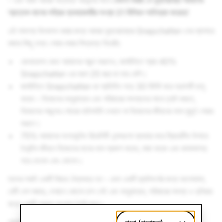
- এবং আজ আমরা অত্যন্ত আনন্দের সাথে
ঘোষণা করছি যে যুক্তরাজ্যে আমাদের
প্রত্যেক মাসের সক্রিয় ব্যবহারকারীর সংখ্যা 21 মিলিয়ন অতিক্রম করেছে!
এই সাফল্য উদযাপন করার জন্য আমরা যুক্তরাজ্যের Snapchatter-দের ব্যাপারে
মজার কিছু তথ্য শেয়ার করার সিদ্ধান্ত নিয়েছি:
জেনারেশন জেড আমাদের পছন্দ করলেও, জার্মানিতে প্রায় 40%
Snapchatter-এর বয়স 25 বছর বা তার বেশি।
জার্মানিতে Snapchatter-রা প্রতিদিন গড়ে 30 মিনিট করে অ্যাপটি চালু
করেন - নিজেদের বন্ধুবান্ধব এবং পরিবারের সদস্যদের সাথে চ্যাট করতে,
নিজেদের পছন্দের শোয়ের হাইলাইট দেখতে বা নিজেদের জীবনের নানা মুহূর্ত শেয়ার
করতে।
75% আমাদের অগমেন্টেড রিয়েলিটি লেন্সগুলো ব্যবহার করে ক্রিয়েটিভ উপায়ে
দৈনন্দিন জীবনে নিজেদের মনের ভাব প্রকাশ করেন, মজা করেন এবং জামাকাপড়
পরে দেখেন এবং কেনেন।
তাদের সবাই একটি বিষয়ে ঐক্যবদ্ধ হন - এমন একটি প্ল্যাটফর্মের জন্য ভালোবাসা,
যেটি বেশ মজার, সেখানে কোনো চাপ নেই এবং বন্ধুবান্ধব, পরিবারের সদস্য ও দুনিয়ার
মধ্যে একটি প্রকৃত সংযোগ তৈরি করে।