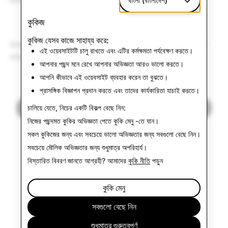
আমাদের সাথে Snapping-এর জন্য আমাদের জার্মান কমিউনিটিকে ধন্যবাদ!
বাংলা (বাংলাদেশ)
কুকিজ
কুকিজ যেসব কাজে সাহায্য করে:
আমরা কীভাবে ব্যবহারকারীর মেট্রিক্স হিসাব করি, সে ব্যাপারে আরও বিশদের জন্য
এই ওয়েবসাইটটি চালু রাখতে এবং এটির কর্মক্ষমতা পর্যবেক্ষণ করতে।
আমাদের SEC ফাইলিং দেখুন
আপনার পছন্দ মনে রেখে আপনার অভিজ্ঞতা আরও ভালো করতে।
আপনি কীভাবে এই ওয়েবসাইট ব্যবহার করেন তা বুঝতে।
প্রাসঙ্গিক বিজ্ঞাপন প্রদান করতে এবং তাদের কার্যকারিতা যাচাই করতে।
সংবাদে ফিরে যান
চালিয়ে যেতে, নিচের একটি বিকল্প বেছে নিন:
নিজের পছন্দমত কুকির অভিজ্ঞতা পেতে
কুকি মেনু
-তে যান।
সকল কুকিজের জন্য এবং সবচেয়ে ভালো অভিজ্ঞতার জন্য
সবগুলো বেছে নিন
।
সবচেয়ে মৌলিক অভিজ্ঞতার জন্য
শুধুমাত্র অপরিহার্য
।
বিস্তারিত বিবরণ জানতে আগ্রহী? আমাদের
কুকি নীতি
পড়ুন
কুকি মেনু
সবগুলো বেছে নিন
শুধুমাত্র গুরুত্বপূর্ণ