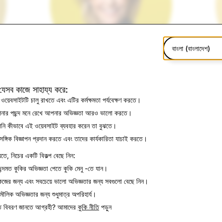
বাংলা (বাংলাদেশ)
জুলি হেন্ডারসন
যেসব কাজে সাহায্য করে:
চিফ কমিউনিকেশন অফিসার
ওয়েবসাইটটি চালু রাখতে এবং এটির কর্মক্ষমতা পর্যবেক্ষণ করতে।
ার পছন্দ মনে রেখে আপনার অভিজ্ঞতা আরও ভালো করতে।
জীবনী দেখুন
ি কীভাবে এই ওয়েবসাইট ব্যবহার করেন তা বুঝতে।
াসঙ্গিক বিজ্ঞাপন প্রদান করতে এবং তাদের কার্যকারিতা যাচাই করতে।
েতে, নিচের একটি বিকল্প বেছে নিন:
ন্দমত কুকির অভিজ্ঞতা পেতে
কুকি মেনু
-তে যান।
িজের জন্য এবং সবচেয়ে ভালো অভিজ্ঞতার জন্য
সবগুলো বেছে নিন
।
 মৌলিক অভিজ্ঞতার জন্য
শুধুমাত্র অপরিহার্য
।
িত বিবরণ জানতে আগ্রহী? আমাদের
কুকি নীতি
পড়ুন