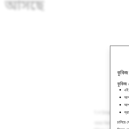
আসছে
কুকিজ
কুকিজ 
এই 
আপন
আপন
1 মে Snap একটি ইন-পা
প্র
চালিয়ে য
আমরা বিজ্ঞাপনদাতাদের