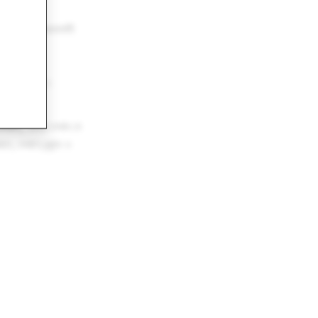
াজির থাকুন:
 দিতে এবং প্রভাবশালী
রও অনেক সুযোগ।
ৌরসি,
আমরা দেখাব যে
 যেখানে ব্র্যান্ড ও