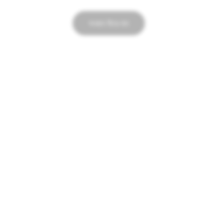
সংবাদে ফিরে যান
প্রচারণা
Snapchat বিজ্ঞাপন
া
বিজ্ঞাপনের নীতিমালা
রাজনৈতিক বিজ্ঞাপনের সংকলন