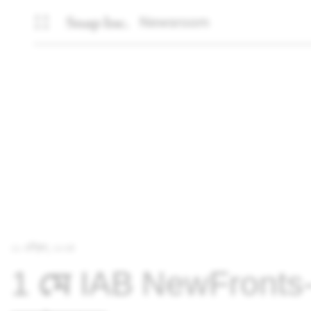
Newsroom
১১ এপ্রিল, ২০২৪
1 মে IAB NewFronts