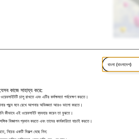
বাংলা (বাংলাদেশ)
যেসব কাজে সাহায্য করে:
ওয়েবসাইটটি চালু রাখতে এবং এটির কর্মক্ষমতা পর্যবেক্ষণ করতে।
ার পছন্দ মনে রেখে আপনার অভিজ্ঞতা আরও ভালো করতে।
ি কীভাবে এই ওয়েবসাইট ব্যবহার করেন তা বুঝতে।
র্সন এবং লাইভ স্ট্রীম করা ইভেন্টের জন্য নিউ ইয়র্ক সিটিতে 2024 IAB NewFron
াসঙ্গিক বিজ্ঞাপন প্রদান করতে এবং তাদের কার্যকারিতা যাচাই করতে।
েতে, নিচের একটি বিকল্প বেছে নিন:
 জন্য “আরও Snapchat'' প্রাণবন্ত করে তুলতে চলেছি, যেহেতু আমরা দেখাতে চাই যে অন