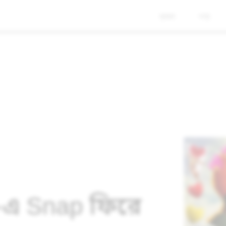
ব্যবসা
পণ্য
-এ Snap ফিরে