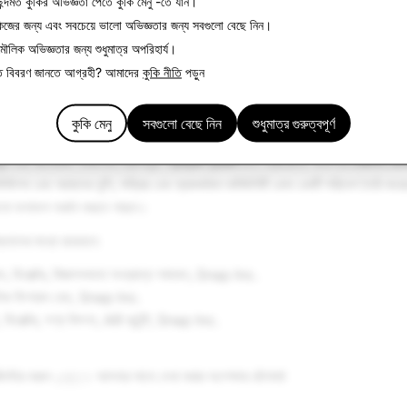
ন্দমত কুকির অভিজ্ঞতা পেতে
কুকি মেনু
-তে যান।
Snapchat সত্যিই নিমজ্জিত অভিজ্ঞতার দিক থেকে আলাদা। আমাদের ঘোষণা করার সময় হ
িজের জন্য এবং সবচেয়ে ভালো অভিজ্ঞতার জন্য
সবগুলো বেছে নিন
।
্রান্ত নতুন অফার, যা বিজ্ঞাপনদাতাদেরকে নিজেদের ব্র্যান্ডগুলো দর্শক-শ্রোতার কাছে পৌঁছে
 মৌলিক অভিজ্ঞতার জন্য
শুধুমাত্র অপরিহার্য
।
য্য করবে।
িত বিবরণ জানতে আগ্রহী? আমাদের
কুকি নীতি
পড়ুন
ন্ট পার্টনারশিপ।
ত এবং প্যাশন পয়েন্টের মাধ্যমে দর্শক-শ্রোতার সাথে সংযুক্ত হতে বিজ্ঞাপনদাতাদের জন্য আ
কুকি মেনু
সবগুলো বেছে নিন
শুধুমাত্র গুরুত্বপূর্ণ
-এর আমেরিকা অঞ্চলের প্রেসিডেন্ট
প্যাট্রিক হ্যারিস
চিফ ক্রিয়েটিভ অফিসার
কোলিন ডেক
উশন এবং আমাদের খুশি, সক্রিয় এবং ক্রমবর্ধমান কমিউনিটি এমন একটি পরিবেশ তৈরি করেছেন,
ালো ফলাফল অর্জন করতে পারবে।
তাদের মধ্যে রয়েছেন:
, ডিরেক্টর, বিজ্ঞাপনদাতা সংক্রান্ত সমাধান,
Snap Inc.
পাবলিক ফিগারস হেড,
Snap Inc.
িরেক্টর, পণ্য বিপণন, AR কন্টেন্ট,
Snap Inc.
জিস্টার করুন
এখানে
। আপনার সাথে দেখা করার অপেক্ষায় রইলাম!