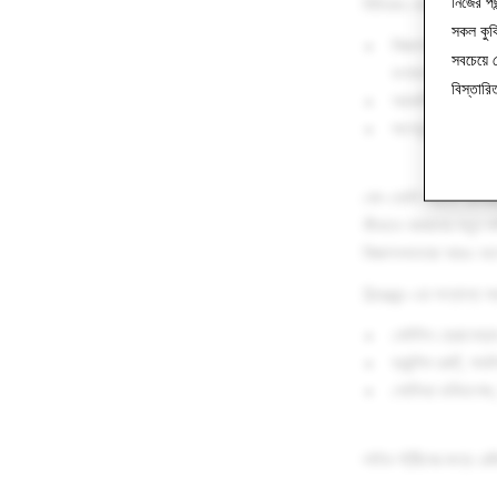
নিজের পছ
মিডিয়ার থেকে কীভাবে 
সকল কুক
বিজ্ঞাপন দেওয়া সংক
সবচেয়ে
ফলাফল পেতে সাহা
বিস্তার
আকর্ষণীয় নতুন কন্টে
সাংস্কৃতিক মুহূর্
কো-হোস্ট করবেন Snap
কীভাবে আমাদের নতুন সলি
বিজ্ঞাপনদাতারা আরও ভ
Snap-এর অন্যান্য বক্
কেটলিন ক্রোনেম্যান
ফ্রান্সিস রবার্ট, 
সোফিয়া ডমিনগেজ, ড
লাইভ স্ট্রীমের জন্য রে