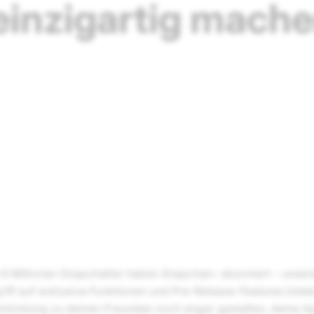
einzigartig mach
s 9 Millionen Snapchatter haben Snapchat+ abonniert – uns
riff auf exklusive Funktionen und Pre-Release-Features bietet
erbindung zu deinen Freunden noch enger gestalten, deine 