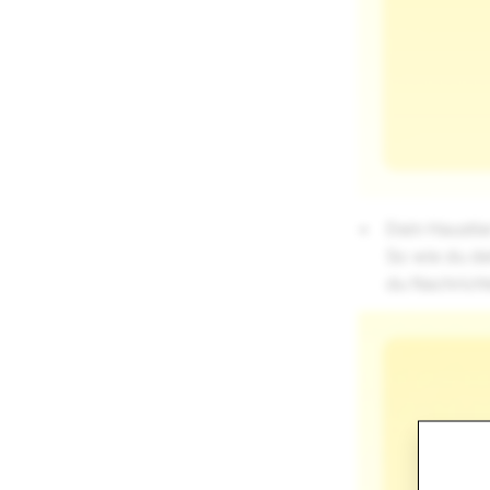
Dein Haustie
So wie du dei
du Nachricht