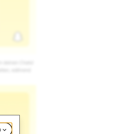
n deinen Chats!
leiten, während
)