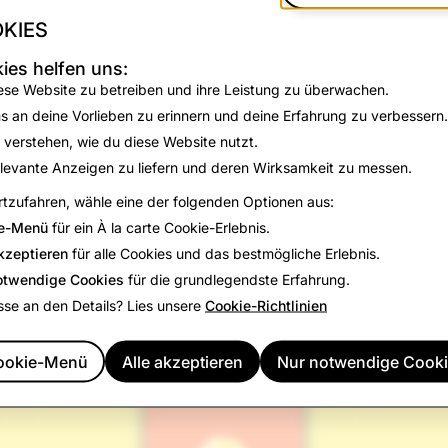
KIES
ies helfen uns:
ese Website zu betreiben und ihre Leistung zu überwachen.
s an deine Vorlieben zu erinnern und deine Erfahrung zu verbessern.
 verstehen, wie du diese Website nutzt.
levante Anzeigen zu liefern und deren Wirksamkeit zu messen.
tzufahren, wähle eine der folgenden Optionen aus:
e-Menü
für ein À la carte Cookie-Erlebnis.
chnelle Snaps an deine Freunde oder lasse in deiner Story Po
kzeptieren
für alle Cookies und das bestmögliche Erlebnis.
tionen bei den Ablaufzeiten reichen bis hin hinab zu ultrakur
otwendige Cookies
für die grundlegendste Erfahrung.
kunden!
sse an den Details? Lies unsere
Cookie-Richtlinien
ookie-Menü
Alle akzeptieren
Nur notwendige Cook