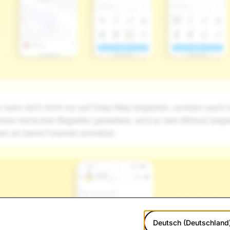
r kann dich nicht nur auf Snap Map begleiten, sondern auch i
nen tierischen Begleiter gestaltest, wird er dein Bitmoji beg
en an deine Freunde schreibst.
Deutsch (Deutschland