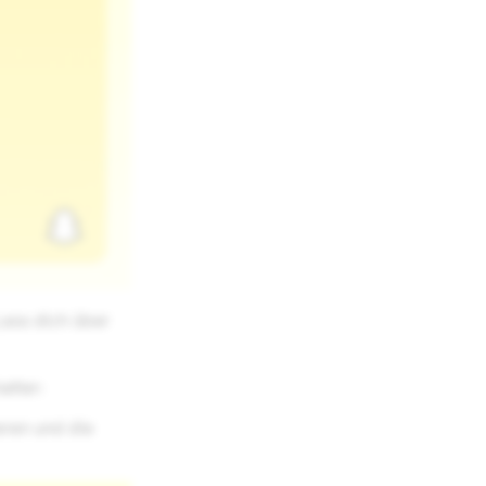
ass dich über
atter:
eren und die