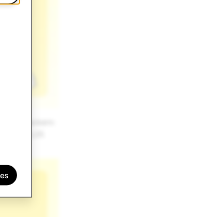
sts aufflackern:
zen 0,1, 0,25
ies