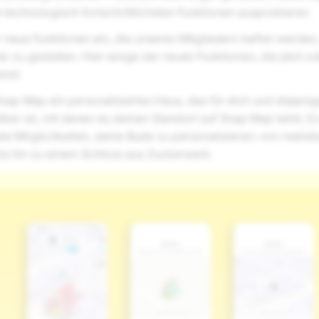
e technologisch fortschrittlichsten Funktionen ausprobieren.
 neue Funktionen ein, die unseren Mitgliedern helfen werden
r zu gestalten. Hier einige der neuen Funktionen, die jetzt o
ind:
Snap Map ein personalisiertes Haus, das für dich und diejeni
bar ist, mit denen du deinen Standort auf Snap Map teilst. Es
ele Möglichkeiten, deine Bude zu personalisieren: von realist
 bis hin zu einem Schloss aus Zuckerwerk.