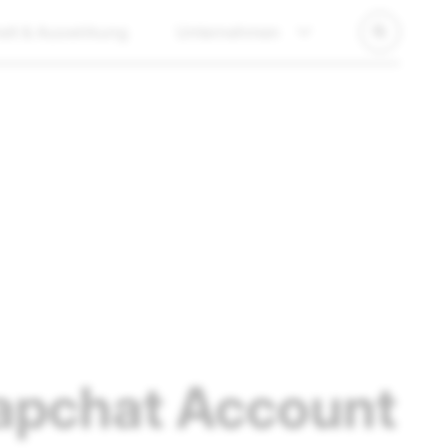
eit & Auswirkung
Unternehmen
napchat Account