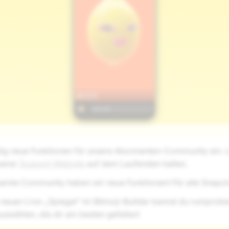
dig neue Funktionen für unsere Abonnenten-Community ein. L
serer
Support-Website
auf dem Laufenden halten.
samte Community haben wir neue Funktionen! Für alle Snapch
neuen Live-„Spiegel“ im Bitmoji-Builder kannst du rumprobi
uswählen, die dir am besten gefallen!