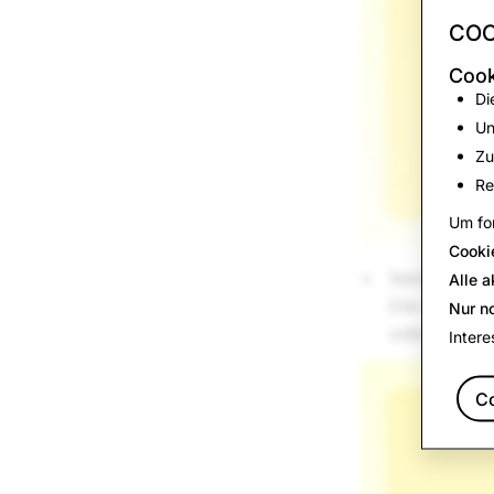
COO
Cook
Di
Un
Zu
Re
Um for
Cooki
Sende blitzs
Alle a
Die neuen Op
Nur n
oder 0,5 Se
Intere
C