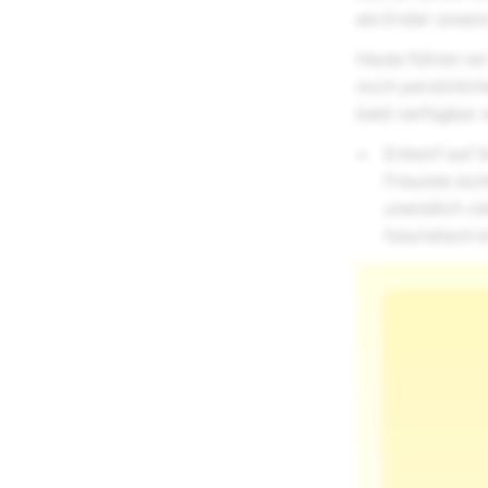
als Erster unser
Heute führen wir
noch persönliche
bald verfügbar s
Entwirf auf 
Freunde sicht
unendlich vi
futuristisch