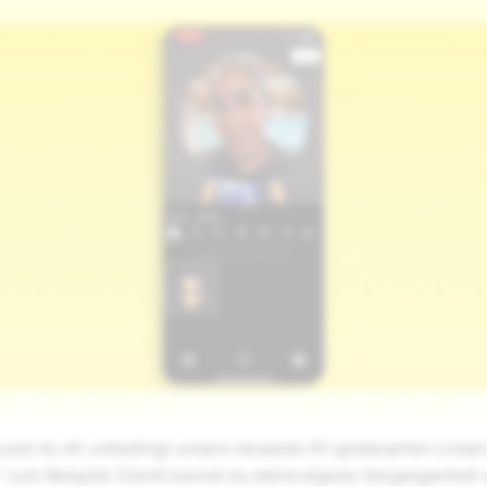
st du dir unbedingt unsere neuesten KI-gesteuerten Linsen
" zum Beispiel: Damit kannst du deine eigene Vergangenheit