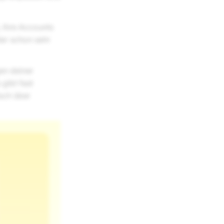
, ihre Accounts
der schon sehr
gen deiner
 gibt fast
isch über