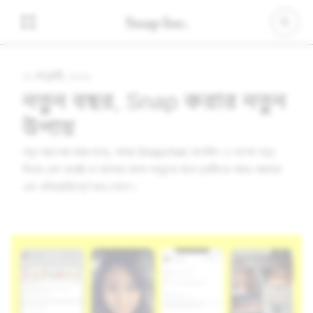
১২ জানুয়ারী, ২০২২
নতুন বছর, Snap করার নতুন
উপায়
নতুন বছর শুরু করার জন্য, আমরা Snapchat মেসেজিং-এ অনেক নতুন
ফিচার যোগ করেছি যা আপনার আসল বন্ধুদের সাথে চ্যাটিংকে আরও মজাদার
এবং অভিব্যক্তিপূর্ণ করে তোলে।