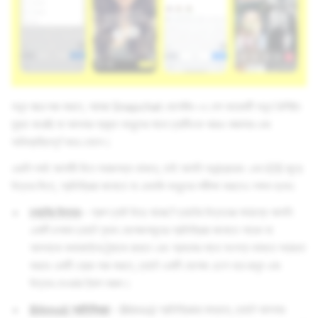
নতুন বছর শুরু করতে, আমরা Snapchat মেসেজিং-এ বেশ কয়েকটি নতুন বৈশিষ্ট্য
যুক্ত করেছি যা আপনার প্রকৃত বন্ধুদের সাথে চ্যাটিংকে আরও মজাদার এবং
অভিব্যক্তিপূর্ণ করে তোলে।
এগুলি সবই আগামী দিনে সহজলভ্য থাকবে, তাই আপনি অ্যান্ড্রয়েড
এবং
iOS জুড়ে
উত্তর দিতে, প্রতিক্রিয়া জানাতে বা এমনকি বন্ধুদের সমীক্ষা করতেও সক্ষম হবেন:
চ্যাটের উত্তর
- গ্রুপ চ্যাট উড়ে যাচ্ছে? চ্যাটের উত্তরের সাহায্যে আপনি
একটি চলমান চ্যাটে পৃথক মেসেজসমূহের প্রতিক্রিয়া জানাতে পারেন যা
আপনাকে কথাবার্তাকে ট্র্যাকে রাখতে এবং প্রসঙ্গের সাথে সংলগ্ন থাকতে সহায়তা
করবে৷ একটি থ্রেড শুরু করতে, চ্যাটে একটি মেসেজ চেপে ধরে রাখুন এবং
উত্তর দেওয়ায় ট্যাপ করুন।
Bitmoji প্রতিক্রিয়া
- Bitmoji প্রতিক্রিয়ার মাধ্যমে, চ্যাটে আপনার