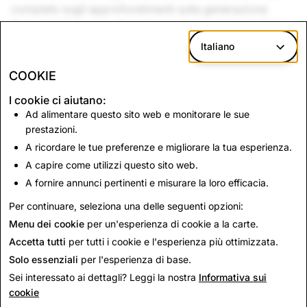
completo sugli approfondimenti sulla generazione
Snapchat
QUI
e non dimenticare di provare la nostra
nuova
Lente AR gamificata
che ti interroga sulle
Italiano
tendenze, direttamente dalla Generazione Snapchat.
COOKIE
I cookie ci aiutano:
Torna alle Notizie
Ad alimentare questo sito web e monitorare le sue
prestazioni.
A ricordare le tue preferenze e migliorare la tua esperienza.
Contattaci
A capire come utilizzi questo sito web.
Per richieste stampa invia un'e-mail a
A fornire annunci pertinenti e misurare la loro efficacia.
press@snap.com
.
Per continuare, seleziona una delle seguenti opzioni:
Per tutte le altre richieste, visita il nostro
Sito di
Menu dei cookie
per un'esperienza di cookie a la carte.
assistenza
.
Accetta tutti
per tutti i cookie e l'esperienza più ottimizzata.
Solo essenziali
per l'esperienza di base.
Sei interessato ai dettagli? Leggi la nostra
Informativa sui
cookie