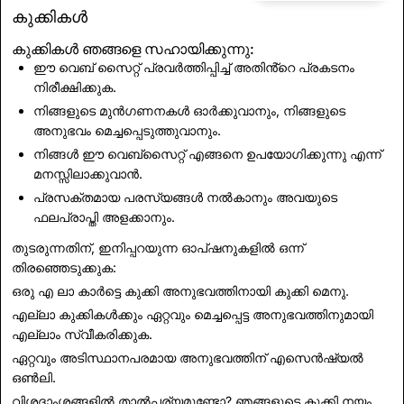
സമ്മാനമാണിത്.
കുക്കികൾ
സന്തോഷകരമായ സ്നാപ്പിംഗ് ആശംസിക്കുന്നു!
കുക്കികൾ ഞങ്ങളെ സഹായിക്കുന്നു:
ഈ വെബ് സൈറ്റ് പ്രവർത്തിപ്പിച്ച് അതിൻ്റെ പ്രകടനം
നിരീക്ഷിക്കുക.
നിങ്ങളുടെ മുൻഗണനകൾ ഓർക്കുവാനും, നിങ്ങളുടെ
അനുഭവം മെച്ചപ്പെടുത്തുവാനും.
നിങ്ങൾ ഈ വെബ്സൈറ്റ് എങ്ങനെ ഉപയോഗിക്കുന്നു എന്ന്
മനസ്സിലാക്കുവാൻ.
പ്രസക്തമായ പരസ്യങ്ങൾ നൽകാനും അവയുടെ
ഫലപ്രാപ്തി അളക്കാനും.
തുടരുന്നതിന്, ഇനിപ്പറയുന്ന ഓപ്ഷനുകളിൽ ഒന്ന്
തിരഞ്ഞെടുക്കുക:
ഒരു എ ലാ കാർട്ടെ കുക്കി അനുഭവത്തിനായി
കുക്കി മെനു
.
എല്ലാ കുക്കികൾക്കും ഏറ്റവും മെച്ചപ്പെട്ട അനുഭവത്തിനുമായി
വാർത്തകളിലേക്ക് മടങ്ങുക
എല്ലാം സ്വീകരിക്കുക
.
ഏറ്റവും അടിസ്ഥാനപരമായ അനുഭവത്തിന്
എസെൻഷ്യൽ
ഒൺലി
.
വിശദാംശങ്ങളിൽ താൽപ്പര്യമുണ്ടോ? ഞങ്ങളുടെ
കുക്കി നയം