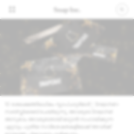
2024, നവംബർ 01
ഈ അവധിക്കാല
സീസണിൽ Snapchat+
ന്റെ സമ്മാനം നൽകുക
12 ദശലക്ഷത്തിലധികം സ്നാപ്ചാറ്റർമാർ
Snapchat+
1
സബ്സ്ക്രൈബ് ചെയ്യുന്നു, അവരുടെ Snapchat
അനുഭവം അവരുടേതായി മാറ്റാൻ സഹായിക്കുന്ന
ഏറ്റവും പുതിയ സവിശേഷതകളിലേക്ക് അവർക്ക്