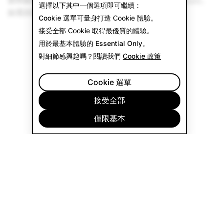
新聞媒體聯絡，請將電子郵件傳送至
press@snap.com
。
選擇以下其中一個選項即可繼續：
如需諮詢其他事務，請前往
說明網站
。
Cookie 選單
可量身打造 Cookie 體驗。
接受全部
Cookie 取得最優質的體驗。
用於最基本體驗的
Essential Only
。
對細節感興趣嗎？閱讀我們
Cookie 政策
Cookie 選單
接受全部
僅限基本
公司
社群
廣告宣傳
法律
隱私政策
服務條款
中文繁體