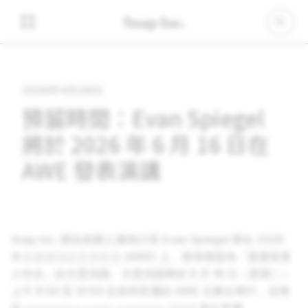
2026年4月29日
預留時間：Evan Spiegel
將於 2026 年 6 月 16 日在
AWE 發表演講
Snap Inc.
聯合創辦人兼執行長 Evan Spiegel 將在 2026
年
美國擴增世界博覽會
(AWE) 上，發表標題為「讓運算更
人性化」的主題演講。主題演講將於 6 月 16 日（星期二）
上午 9:30 至 10:00 在加州長灘的 AWE 主舞台舉行，並將