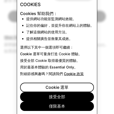
參加 AWE 的資訊。
COOKIES
Cookies 幫助我們：
返回最新消息
提供網站功能並監測網站效能。
記住你的偏好，並提升你在網站上的體驗。
了解這個網站的使用方法。
聯絡我們
提供相關廣告並衡量其成效。
新聞媒體聯絡，請將電子郵件傳送至
press@snap.com
。
選擇以下其中一個選項即可繼續：
如需諮詢其他事務，請前往
說明網站
。
Cookie 選單
可量身打造 Cookie 體驗。
接受全部
Cookie 取得最優質的體驗。
用於最基本體驗的
Essential Only
。
對細節感興趣嗎？閱讀我們
Cookie 政策
Cookie 選單
接受全部
僅限基本