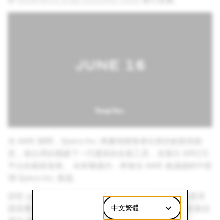
於
experience.snap.com/awe-2026
進行直播。
在 AWE 期間，Specs Inc. 將慶祝開發者社群的創新與創
意，推出用於構建下一代運算的全新工具，並展示 SPECS
平台的最新進展。 未來幾週內，將會在 AWE 會議議程中新
增 Specs Inc. 會議。
請至
experience.snap.com/awe-2026
註冊觀看主題演
中文繁體
講直播，或前往
awexr.com/usa-2026
瞭解更多關於親自