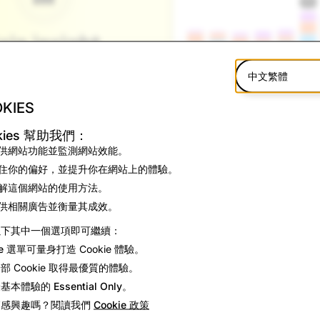
中文繁體
KIES
kies 幫助我們：
供網站功能並監測網站效能。
住你的偏好，並提升你在網站上的體驗。
解這個網站的使用方法。
詳細資訊
供相關廣告並衡量其成效。
就能讓家長查看孩子在 Snapchat 上的好友狀況，包括完整
以下其中一個選項即可繼續：
增的好友。
ie 選單
可量身打造 Cookie 體驗。
全部
Cookie 取得最優質的體驗。
Snapchat 上加入新好友時，家長將能看到孩子可能是如何認
最基本體驗的
Essential Only
。
是否已儲存在聯絡人中，以及對方所屬的社群。
節感興趣嗎？閱讀我們
Cookie 政策
幫助家長更容易理解新的好友關係，並更有信心孩子正在與現實