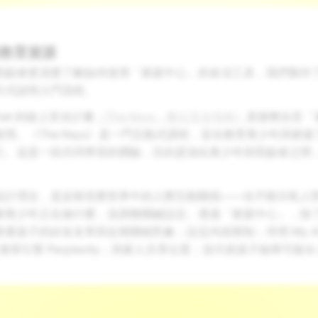
教育資源
照顧者更清楚了解如何使用「家庭中心」的各項工具，我們製作
方式說明入門流程。
hat 的線上安全計畫
《The Keys：數位安全指南》
直接整合至「
用。《The Keys》是一門互動式課程，旨在教育青少年與家
己。這是一段共同學習的體驗，目的是強化青少年與照顧者之間
設計理念，是反映現實世界中的人際互動關係——在不顯示私人
解青少年正在做什麼，並調整關鍵設定。透過「家庭中心」，除
看孩子的好友名單與近期聯絡對象；設定內容限制；停用 My A
 搜尋引擎 Perplexity；與家人共享位置；並代表孩子檢舉可