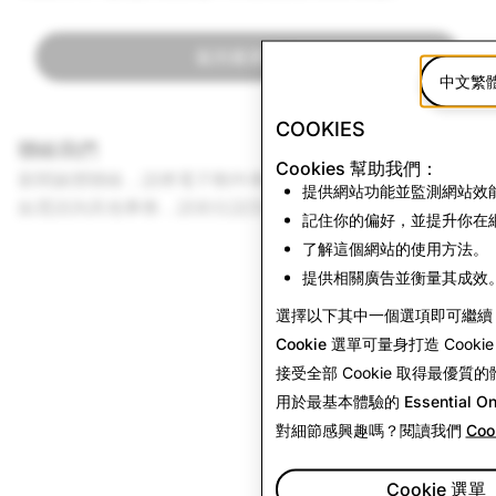
返回最新消息
中文繁
COOKIES
聯絡我們
Cookies 幫助我們：
新聞媒體聯絡，請將電子郵件傳送至
press@snap.com
。
提供網站功能並監測網站效
如需諮詢其他事務，請前往
說明網站
。
記住你的偏好，並提升你在
了解這個網站的使用方法。
提供相關廣告並衡量其成效
選擇以下其中一個選項即可繼續
Cookie 選單
可量身打造 Cooki
接受全部
Cookie 取得最優質
用於最基本體驗的
Essential On
對細節感興趣嗎？閱讀我們
Coo
Cookie 選單