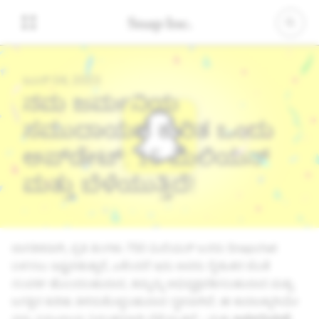
ಜೂನ್ 04, 2023
ನಮ್ಮ ಜರ್ಮನಿಯ
ಸಮುದಾಯದ ಕುರಿತ ಒಂದು
ಅಪ್‌ಡೇಟ್: 15 ಮಿಲಿಯನ್
ಮತ್ತು ಬೆಳೆಯುತ್ತಿದೆ!
ಜಾಗತಿಕವಾಗಿ, ಪ್ರತಿ ತಿಂಗಳು 750 ಮಿಲಿಯನ್ ಜನರು Snapchat
ಬಳಸಲು ಇಷ್ಟಪಡುತ್ತಾರೆ, ಏಕೆಂದರೆ ಇದು ಅವರು ಸ್ನೇಹಿತರ ಜೊತೆ
ಸಂಪರ್ಕ ಹೊಂದಬಹುದಾದ, ತಮ್ಮನ್ನು ಅಭಿವ್ಯಕ್ತಪಡಿಸಬಹುದಾದ ಮತ್ತು
ಜಗತ್ತಿನ ಕುರಿತು ತಿಳಿದುಕೊಳ್ಳಬಹುದಾದ ಸ್ಥಳವಾಗಿದೆ. ಈ ಕಾರಣಕ್ಕಾಗಿಯೇ