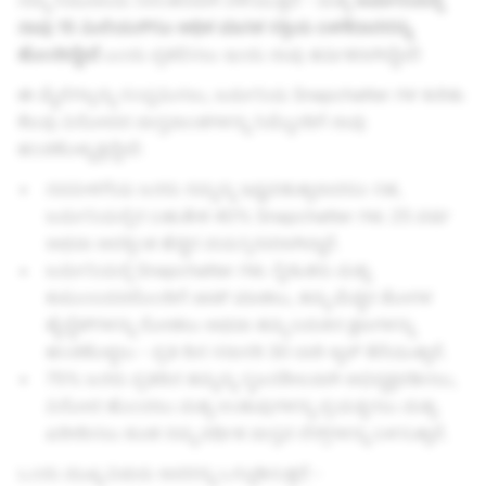
ನಮ್ಮ ಸಮುದಾಯ ನಿರಂತರವಾಗಿ ಬೆಳೆಯುತ್ತಿದೆ - ಮತ್ತು
ಜರ್ಮನಿಯಲ್ಲಿ
ನಾವು 15 ಮಿಲಿಯನ್‌ಗೂ ಅಧಿಕ ಮಾಸಿಕ ಸಕ್ರಿಯ ಬಳಕೆದಾರರನ್ನು
ಹೊಂದಿದ್ದೇವೆ
ಎಂದು ಪ್ರಕಟಿಸಲು ಇಂದು ನಾವು ಹರ್ಷಿತರಾಗಿದ್ದೇವೆ!
ಈ ಮೈಲಿಗಲ್ಲನ್ನು ಸಂಭ್ರಮಿಸಲು, ಜರ್ಮನಿಯ Snapchatter ಗಳ ಕುರಿತು
ಕೆಲವು ವಿನೋದದ ವಾಸ್ತವಾಂಶಗಳನ್ನು ನಿಮ್ಮೊಂದಿಗೆ ನಾವು
ಹಂಚಿಕೊಳ್ಳುತ್ತಿದ್ದೇವೆ:
ನವಪೀಳಿಗೆಯ ಜನರು ನಮ್ಮನ್ನು ಇಷ್ಟಪಡುತ್ತಾರಾದರೂ ಸಹ,
ಜರ್ಮನಿಯಲ್ಲಿನ ಬಹುತೇಕ 40% Snapchatter ಗಳು 25 ವರ್ಷ
ಅಥವಾ ಅದಕ್ಕಿಂತ ಹೆಚ್ಚಿನ ವಯಸ್ಸಿನವರಾಗಿದ್ದಾರೆ.
ಜರ್ಮನಿಯಲ್ಲಿ Snapchatter ಗಳು ಸ್ನೇಹಿತರು ಮತ್ತು
ಕುಟುಂಬದವರೊಂದಿಗೆ ಚಾಟ್ ಮಾಡಲು, ತಮ್ಮ ಮೆಚ್ಚಿನ ಶೋಗಳ
ಹೈಲೈಟ್‌ಗಳನ್ನು ನೋಡಲು ಅಥವಾ ತಮ್ಮ ಬದುಕಿನ ಕ್ಷಣಗಳನ್ನು
ಹಂಚಿಕೊಳ್ಳಲು - ಪ್ರತಿ ದಿನ ಸರಾಸರಿ 30 ಬಾರಿ ಆ್ಯಪ್ ತೆರೆಯುತ್ತಾರೆ.
75% ಜನರು ಪ್ರತಿದಿನ ತಮ್ಮನ್ನು ಸೃಜನಶೀಲವಾಗಿ ಅಭಿವ್ಯಕ್ತಪಡಿಸಲು,
ವಿನೋದ ಹೊಂದಲು ಮತ್ತು ಉಡುಪುಗಳನ್ನು ಪ್ರಯತ್ನಿಸಲು ಮತ್ತು
ಖರೀದಿಸಲು ಕೂಡ ನಮ್ಮ ವರ್ಧಿತ ವಾಸ್ತವ ಲೆನ್ಸ್‌ಗಳನ್ನು ಬಳಸುತ್ತಾರೆ.
ಒಂದು ಮುಖ್ಯ ವಿಷಯ ಅವರನ್ನು ಒಗ್ಗೂಡಿಸುತ್ತದೆ -