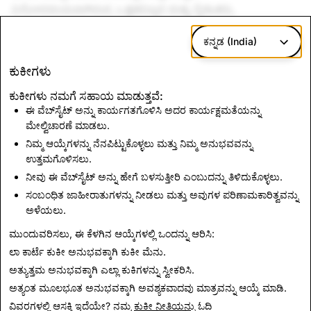
ವಿನೋದಮಯವಾಗಿರುವ, ಒತ್ತಡವಿಲ್ಲದ ಮತ್ತು ಸ್ನೇಹಿತರು,
ಕುಟುಂಬದವರು ಮತ್ತು ಜಗತ್ತಿನ ನಡುವೆ ನೈಜ ಸಂಪರ್ಕಗಳಿಗಾಗಿ
ಕನ್ನಡ (India)
ಬೆಂಬಲಿಸುವ ವೇದಿಕೆಯ ಕುರಿತ ಪ್ರೀತಿ.
ನಮ್ಮೊಂದಿಗೆ snap ಮಾಡುತ್ತಿರುವುದಕ್ಕಾಗಿ ನಮ್ಮ ಜರ್ಮನ್ ಸಮುದಾಯಕ್ಕೆ
ಕುಕೀಗಳು
ಧನ್ಯವಾದಗಳು!
ಕುಕೀಗಳು ನಮಗೆ ಸಹಾಯ ಮಾಡುತ್ತವೆ:
ಈ ವೆಬ್‌ಸೈಟ್ ಅನ್ನು ಕಾರ್ಯಗತಗೊಳಿಸಿ ಅದರ ಕಾರ್ಯಕ್ಷಮತೆಯನ್ನು
ಮೇಲ್ವಿಚಾರಣೆ ಮಾಡಲು.
ನಿಮ್ಮ ಆಯ್ಕೆಗಳನ್ನು ನೆನಪಿಟ್ಟುಕೊಳ್ಳಲು ಮತ್ತು ನಿಮ್ಮ ಅನುಭವವನ್ನು
ನಾವು ಬಳಕೆದಾರರ ಮೆಟ್ರಿಕ್ಸ್ ಅನ್ನು ಹೇಗೆ ಲೆಕ್ಕಾಚಾರ ಮಾಡುತ್ತೇವೆ ಎನ್ನುವ
ಉತ್ತಮಗೊಳಿಸಲು.
ಕುರಿತ ವಿವರಗಳಿಗಾಗಿ ನಮ್ಮ SEC ಫೈಲಿಂಗ್ಸ್ ನೋಡಿ
ನೀವು ಈ ವೆಬ್‌ಸೈಟ್ ಅನ್ನು ಹೇಗೆ ಬಳಸುತ್ತೀರಿ ಎಂಬುದನ್ನು ತಿಳಿದುಕೊಳ್ಳಲು.
ಸಂಬಂಧಿತ ಜಾಹೀರಾತುಗಳನ್ನು ನೀಡಲು ಮತ್ತು ಅವುಗಳ ಪರಿಣಾಮಕಾರಿತ್ವವನ್ನು
ಅಳೆಯಲು.
ಸುದ್ದಿಗೆ ಮರಳಿ
ಮುಂದುವರಿಸಲು, ಈ ಕೆಳಗಿನ ಆಯ್ಕೆಗಳಲ್ಲಿ ಒಂದನ್ನು ಆರಿಸಿ:
ಲಾ ಕಾರ್ಟೆ ಕುಕೀ ಅನುಭವಕ್ಕಾಗಿ
ಕುಕೀ ಮೆನು
.
ಅತ್ಯುತ್ತಮ ಅನುಭವಕ್ಕಾಗಿ
ಎಲ್ಲಾ ಕುಕಿಗಳನ್ನು ಸ್ವೀಕರಿಸಿ
.
ಅತ್ಯಂತ ಮೂಲಭೂತ ಅನುಭವಕ್ಕಾಗಿ
ಅವಶ್ಯಕವಾದವು ಮಾತ್ರ
ವನ್ನು ಆಯ್ಕೆ ಮಾಡಿ.
ವಿವರಗಳಲ್ಲಿ ಆಸಕ್ತಿ ಇದೆಯೇ? ನಮ್ಮ
ಕುಕೀ ನೀತಿಯನ್ನು
ಓದಿ