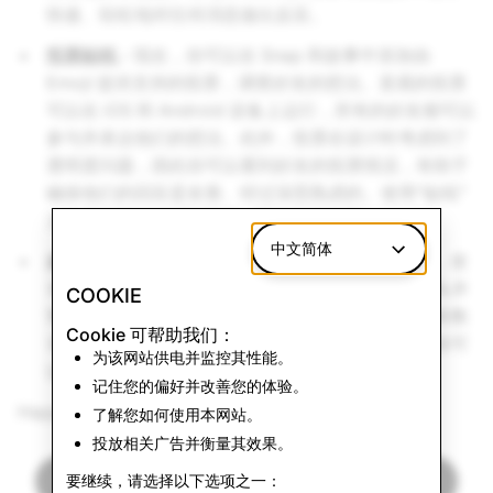
快速、轻松地对任何消息做出反应。
投票贴纸
- 现在，你可以在 Snap 和故事中添加由
Emoji 提供支持的投票，调查好友的想法。直观的投票
可以在 iOS 和 Android 设备上运行，所有的好友都可以
参与并表达他们的想法。此外，投票在设计时考虑到了
透明度问题，因此你可以看到好友的投票情况，有助于
确保他们的回应是友善、经过深思熟虑的。使用“贴纸”
文件夹中新的“投票”选项，即可创建投票。
中文简体
改进了通话
- 我们重新设计了视频和语音通话界面，使
实时对话更有趣。现在，可以更轻松地添加特效镜头并
COOKIE
预览谁在你加入之前接听了群聊通话。此外，由于有数
Cookie 可帮助我们：
百万个与视频通话兼容的特效镜头可供选择，因此你可
为该网站供电并监控其性能。
以通过各种方式表达自己。
记住您的偏好并改善您的体验。
Happy Snapping！
了解您如何使用本网站。
投放相关广告并衡量其效果。
返回新闻
要继续，请选择以下选项之一：