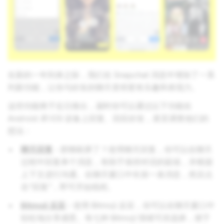
在新的一年到来之际，我们在 Snapchat 消息中增加了一系
列新功能，让你与好友的聊天变得更有乐趣和表现力。
这些功能将于近日推出，届时你可以通过以下功能在
Android
和
iOS 设备上回复、回应好友，甚至调查他们的
想法：
聊天回复
- 群聊刷屏了？使用聊天回复，你可以在聊天
过程中回复单个消息，有助于保持对话的延续，并根据
上下文进行沟通。在聊天窗口中长按一条消息，然后点
击“回复”，即可开始线程。
Bitmoji 反应
- 使用 Bitmoji 反应，你可以在聊天窗口中
轻松地分享感受。有七种 Bitmoji 情绪可供选择，便于