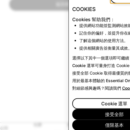
返回新聞
COOKIES
Cookies 幫助我們：
提供網站功能並監測網站效
記住你的偏好，並提升你在
了解這個網站的使用方法。
提供相關廣告並衡量其成效
選擇以下其中一個選項即可繼續
Cookie 選單
可量身打造 Cooki
接受全部
Cookie 取得最優質
用於最基本體驗的
Essential On
對細節感興趣嗎？閱讀我們
Coo
Cookie 選單
接受全部
僅限基本
社群
廣告宣傳
法律
公司