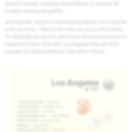
specific friends, enabling Ghost Mode, or turning off
location sharing altogether.
At Snapchat, we know that the best places aren’t just the
ones we love — they’re the ones we go to with friends.
To celebrate the launch, we’re also sharing the top local
hotspots in New York and Los Angeles that are most
popular for Snapchatters to visit with a friend: