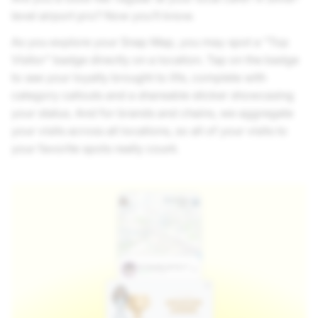
level airport pro? Now you’ll know.
As you explore your Snap Map, you may spot a "Top
Visitor" badge directly on a location. Tap on the badge
to see your loyalty brought to life, complete with
category callouts and a shareable sticker showcasing
your status. And for brands and chains, we aggregate
your visits across all locations, so all of your visits to
your favorite spots really count.