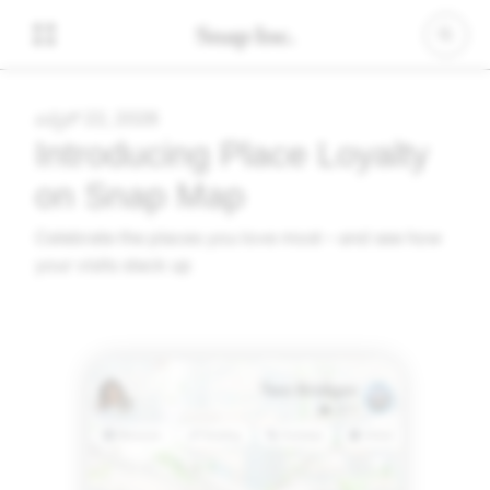
ಏಪ್ರಿಲ್ 22, 2026
Introducing Place Loyalty
on Snap Map
Celebrate the places you love most – and see how
your visits stack up