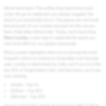
We all have them: The coffee shop that knows your
order, the go-to restaurant you always suggest, the
airport you practically live in. The places we visit most
become part of our routines and part of who we are.
Now, Snap Map reflects that. Today, we’re launching
Place Loyalty,
a new way to celebrate the spots you
visit most often for our global community.
Place Loyalty highlights when you’re among the most
frequent visitors to a place on Snap Map over the past
year. Loyalty is determined by visits, and if you’re in the
top 25% of Snapchatters who visit that place, you’ll see
your ranking:
🥇Gold – Top 1%
🥈Silver – Top 10%
🥉Bronze – Top 25%
Are you a Gold-tier regular at your local café? A Silver-