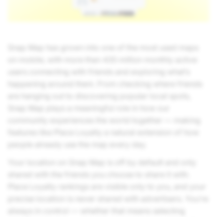
Snap Map has grown into one of the most used maps
on mobile, with more than 435 million monthly active
users connecting with friends and exploring what’s
happening around them. From checking where friends
are hanging out to discovering popular local spots,
Snap Map plays a meaningful role in how our
community experiences the world together — making
features like Place Loyalty a natural extension of how
people already use the map every day.
Your location on Snap Map is off by default and only
shared with the friends you choose to share it with.
Place Loyalty rankings are visible only to you, and your
precise location is never shared with advertisers. You’re
always in control — whether that means selecting