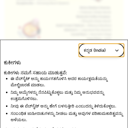
ಕನ್ನಡ (India)
ಕುಕೀಗಳು
Happy Snapping!
ಕುಕೀಗಳು ನಮಗೆ ಸಹಾಯ ಮಾಡುತ್ತವೆ:
ಈ ವೆಬ್‌ಸೈಟ್ ಅನ್ನು ಕಾರ್ಯಗತಗೊಳಿಸಿ ಅದರ ಕಾರ್ಯಕ್ಷಮತೆಯನ್ನು
ಮೇಲ್ವಿಚಾರಣೆ ಮಾಡಲು.
ಸುದ್ದಿಗೆ ಮರಳಿ
ನಿಮ್ಮ ಆಯ್ಕೆಗಳನ್ನು ನೆನಪಿಟ್ಟುಕೊಳ್ಳಲು ಮತ್ತು ನಿಮ್ಮ ಅನುಭವವನ್ನು
ಉತ್ತಮಗೊಳಿಸಲು.
ನೀವು ಈ ವೆಬ್‌ಸೈಟ್ ಅನ್ನು ಹೇಗೆ ಬಳಸುತ್ತೀರಿ ಎಂಬುದನ್ನು ತಿಳಿದುಕೊಳ್ಳಲು.
ಸಂಪರ್ಕದಲ್ಲಿರಿ
ಸಂಬಂಧಿತ ಜಾಹೀರಾತುಗಳನ್ನು ನೀಡಲು ಮತ್ತು ಅವುಗಳ ಪರಿಣಾಮಕಾರಿತ್ವವನ್ನು
ಪತ್ರಿಕಾ ವಿನಂತಿಗಳಿಗಾಗಿ, ಇ
ಮೇಲ್ ಮಾಡಿ
press@snap.com
.
ಅಳೆಯಲು.
ಇತರ ಎಲ್ಲಾ ವಿಚಾರಣೆಗಳಿಗಾಗಿ, ದಯವಿಟ್ಟು ನಮ್ಮ
ಬೆಂಬಲ ಸೈಟ್‌ಗೆ ಭೇಟಿ