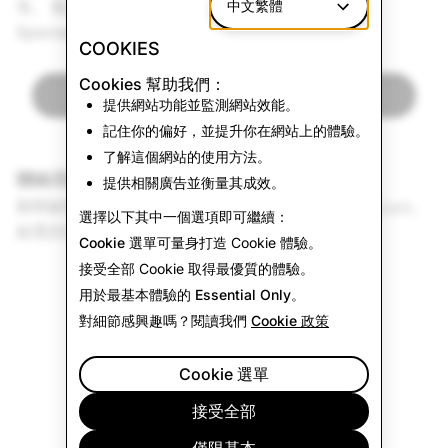
等。 觀看以下內容，或
點選此處
中文繁體
。 讓我們共同期待
Spectacles 未來六個月（及以後）的發展！
COOKIES
Cookies 幫助我們：
返回最新消息
提供網站功能並監測網站效能。
記住你的偏好，並提升你在網站上的體驗。
了解這個網站的使用方法。
聯絡我們
提供相關廣告並衡量其成效。
新聞媒體聯絡，請將電子郵件傳送至
press@snap.com
。
選擇以下其中一個選項即可繼續：
如需諮詢其他事務，請前往
說明網站
。
Cookie 選單
可量身打造 Cookie 體驗。
接受全部
Cookie 取得最優質的體驗。
用於最基本體驗的
Essential Only
。
對細節感興趣嗎？閱讀我們
Cookie 政策
Cookie 選單
接受全部